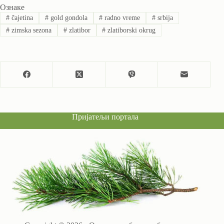
Ознаке
#
čajetina
#
gold gondola
#
radno vreme
#
srbija
#
zimska sezona
#
zlatibor
#
zlatiborski okrug
Пријатељи портала