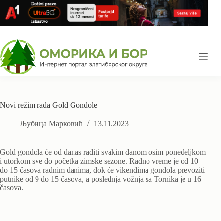
Skip
to
content
Novi režim rada Gold Gondole
Љубица Марковић
13.11.2023
Gold gondola će od danas raditi svakim danom osim ponedeljkom
i utorkom sve do početka zimske sezone. Radno vreme je od 10
do 15 časova radnim danima, dok će vikendima gondola prevoziti
putnike od 9 do 15 časova, a poslednja vožnja sa Tornika je u 16
časova.