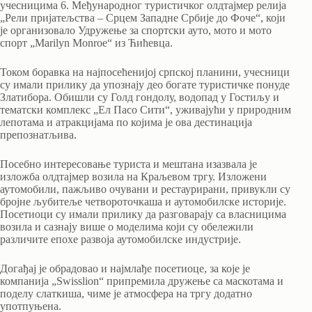
учесницима 6. Међународног туристичког олдтајмер релија
„Рели пријатељства – Срцем Западне Србије до Фоче“, који
је организовало Удружење за спортски ауто, мото и мото
спорт „Marilyn Monroe“ из Ћићевца.
Током боравка на најпосећенијој српској планини, учесници
су имали прилику да упознају део богате туристичке понуде
Златибора. Обишли су Голд гондолу, водопад у Гостиљу и
тематски комплекс „Ел Пасо Сити“, уживајући у природним
лепотама и атракцијама по којима је ова дестинација
препознатљива.
Посебно интересовање туриста и мештана изазвала је
изложба олдтајмер возила на Краљевом тргу. Изложени
аутомобили, пажљиво очувани и рестаурирани, привукли су
бројне љубитеље четвороточкаша и аутомобилске историје.
Посетиоци су имали прилику да разговарају са власницима
возила и сазнају више о моделима који су обележили
различите епохе развоја аутомобилске индустрије.
Догађај је обрадовао и најмлађе посетиоце, за које је
компанија „Swisslion“ припремила дружење са маскотама и
поделу слаткиша, чиме је атмосфера на тргу додатно
употпуњена.