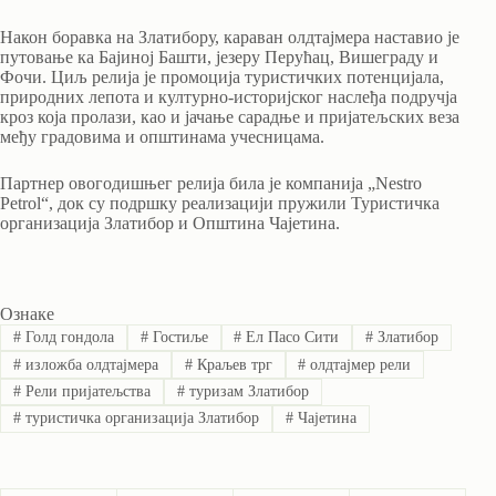
Након боравка на Златибору, караван олдтајмера наставио је
путовање ка Бајиној Башти, језеру Перућац, Вишеграду и
Фочи. Циљ релија је промоција туристичких потенцијала,
природних лепота и културно-историјског наслеђа подручја
кроз која пролази, као и јачање сарадње и пријатељских веза
међу градовима и општинама учесницама.
Партнер овогодишњег релија била је компанија „Nestro
Petrol“, док су подршку реализацији пружили Туристичка
организација Златибор и Општина Чајетина.
Ознаке
#
Голд гондола
#
Гостиље
#
Ел Пасо Сити
#
Златибор
#
изложба олдтајмера
#
Краљев трг
#
олдтајмер рели
#
Рели пријатељства
#
туризам Златибор
#
туристичка организација Златибор
#
Чајетина