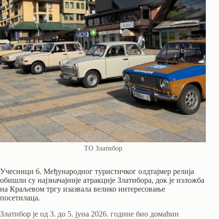
ТО Златибор
Учесници 6. Међународног туристичког олдтајмер релија
обишли су најзначајније атракције Златибора, док је изложба
на Краљевом тргу изазвала велико интересовање
посетилаца.
Златибор је од 3. до 5. јуна 2026. године био домаћин