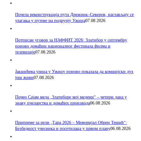
Почела реконструкција пута Дрежник–Северов, настављају се
улагања у путеве на подручју Ужица
07.08.2026
Потписан уговор за НАФФИТ 2026: Златибор у септембру
поново домаћин националног фестивала филма и
телевизије
07.08.2026
Јакшићева улица у Ужицу поново показала да комшијски дух
још живи
07.08.2026
Почео Сајам меда „Златиборе мој медени“ – четири дана у
знаку пчеларства и домаћих производа
06.08.2026
Припреме за рели „Тара 2026 – Меморијал Обрен Тешић“:
Безбедност учесника и посетилаца у првом плану
06.08.2026