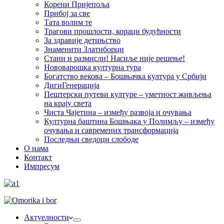
Корени Пријепоља
Прибој за све
Тата волим те
Трагови прошлости, кораци будућности
За здравије детињство
Знаменити Златиборци
Стани и размисли! Насиље није решење!
Нововарошка културна тура
Богатство векова – Бошњачка култура у Србији
ДигиГенерација
Пештерски путеви културе – уметност живљења
на крају света
Чиста Чајетина – између развоја и очувања
Културна баштина Бошњака у Полимљу – између
очувања и савремених трансформација
Последњи сведоци слободе
О нама
Контакт
Импресум
Актуелности