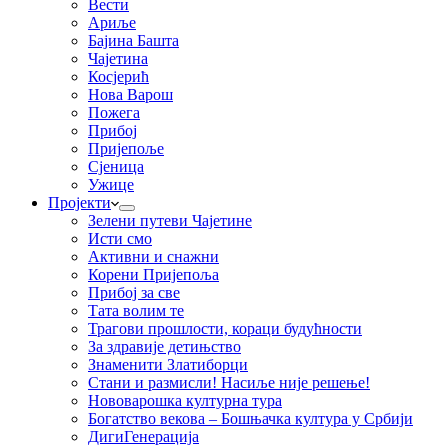
Вести
Ариље
Бајина Башта
Чајетина
Косјерић
Нова Варош
Пожега
Прибој
Пријепоље
Сјеница
Ужице
Пројекти
Зелени путеви Чајетине
Исти смо
Активни и снажни
Корени Пријепоља
Прибој за све
Тата волим те
Трагови прошлости, кораци будућности
За здравије детињство
Знаменити Златиборци
Стани и размисли! Насиље није решење!
Нововарошка културна тура
Богатство векова – Бошњачка култура у Србији
ДигиГенерација