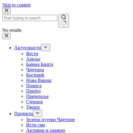
Skip to content
No results
Актуелности
Вести
Ариље
Бајина Башта
Чајетина
Косјерић
Нова Варош
Пожега
Прибој
Пријепоље
Сјеница
Ужице
Пројекти
Зелени путеви Чајетине
Исти смо
Активни и снажни