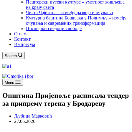
Пештерски путеви културе – уметност живљења
на крају света
Чиста Чајетина – између развоја и очувања
Културна баштина Бошњака у Полимљу – између
очувања и савремених трансформација
Последњи сведоци слободе
О нама
Контакт
Импресум
Search
Menu
Општина Пријепоље расписала тендер
за припрему терена у Бродареву
Љубица Марковић
27.05.2026