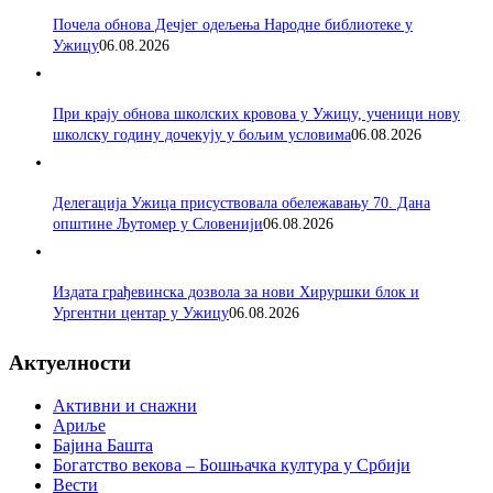
Почела обнова Дечјег одељења Народне библиотеке у
Ужицу
06.08.2026
При крају обнова школских кровова у Ужицу, ученици нову
школску годину дочекују у бољим условима
06.08.2026
Делегација Ужица присуствовала обележавању 70. Дана
општине Љутомер у Словенији
06.08.2026
Издата грађевинска дозвола за нови Хируршки блок и
Ургентни центар у Ужицу
06.08.2026
Актуелности
Активни и снажни
Ариље
Бајина Башта
Богатство векова – Бошњачка култура у Србији
Вести