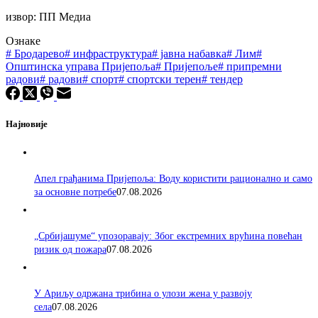
извор: ПП Медиа
Ознаке
#
Бродарево
#
инфраструктура
#
јавна набавка
#
Лим
#
Општинска управа Пријепоља
#
Пријепоље
#
припремни
радови
#
радови
#
спорт
#
спортски терен
#
тендер
Најновије
Апел грађанима Пријепоља: Воду користити рационално и само
за основне потребе
07.08.2026
„Србијашуме“ упозоравају: Због екстремних врућина повећан
ризик од пожара
07.08.2026
У Ариљу одржана трибина о улози жена у развоју
села
07.08.2026