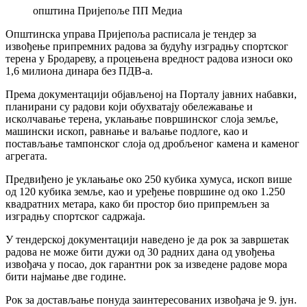
општина Пријепоље ПП Медиа
Општинска управа Пријепоља расписала је тендер за
извођење припремних радова за будућу изградњу спортског
терена у Бродареву, а процењена вредност радова износи око
1,6 милиона динара без ПДВ-а.
Према документацији објављеној на Порталу јавних набавки,
планирани су радови који обухватају обележавање и
исколчавање терена, уклањање површинског слоја земље,
машински ископ, равнање и ваљање подлоге, као и
постављање тампонског слоја од дробљеног камена и каменог
агрегата.
Предвиђено је уклањање око 250 кубика хумуса, ископ више
од 120 кубика земље, као и уређење површине од око 1.250
квадратних метара, како би простор био припремљен за
изградњу спортског садржаја.
У тендерској документацији наведено је да рок за завршетак
радова не може бити дужи од 30 радних дана од увођења
извођача у посао, док гарантни рок за изведене радове мора
бити најмање две године.
Рок за достављање понуда заинтересованих извођача је 9. јун.