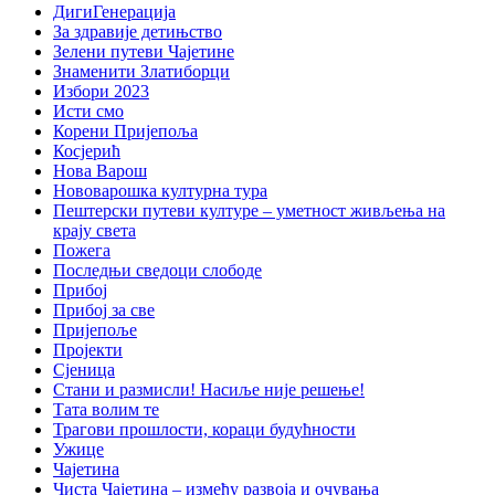
ДигиГенерација
За здравије детињство
Зелени путеви Чајетине
Знаменити Златиборци
Избори 2023
Исти смо
Корени Пријепоља
Косјерић
Нова Варош
Нововарошка културна тура
Пештерски путеви културе – уметност живљења на
крају света
Пожега
Последњи сведоци слободе
Прибој
Прибој за све
Пријепоље
Пројекти
Сјеница
Стани и размисли! Насиље није решење!
Тата волим те
Трагови прошлости, кораци будућности
Ужице
Чајетина
Чиста Чајетина – између развоја и очувања