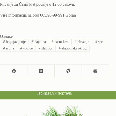
Plivanje za Časni krst počinje u 12.00 časova.
Više informacija na broj 065/90-99-991 Goran
Ознаке
#
bogojavljenje
#
čajetina
#
casni krst
#
plivanje
#
spc
#
srbija
#
vodice
#
zlatibor
#
zlatiborski okrug
Пријатељи портала