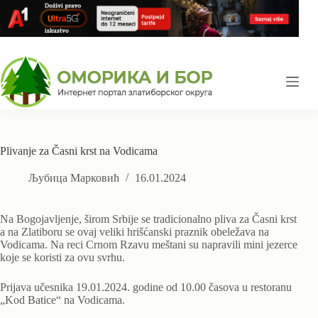
Skip
to
content
Plivanje za Časni krst na Vodicama
Љубица Марковић
16.01.2024
Na Bogojavljenje, širom Srbije se tradicionalno pliva za Časni krst
a na Zlatiboru se ovaj veliki hrišćanski praznik obeležava na
Vodicama. Na reci Crnom Rzavu meštani su napravili mini jezerce
koje se koristi za ovu svrhu.
Prijava učesnika 19.01.2024. godine od 10.00 časova u restoranu
„Kod Batice“ na Vodicama.