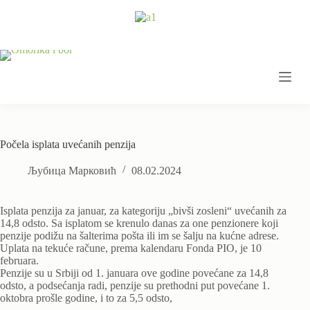
Skip
to
content
Počela isplata uvećanih penzija
Љубица Марковић
08.02.2024
Isplata penzija za januar, za kategoriju „bivši zosleni“ uvećanih za
14,8 odsto. Sa isplatom se krenulo danas za one penzionere koji
penzije podižu na šalterima pošta ili im se šalju na kućne adrese.
Uplata na tekuće račune, prema kalendaru Fonda PIO, je 10
februara.
Penzije su u Srbiji od 1. januara ove godine povećane za 14,8
odsto, a podsećanja radi, penzije su prethodni put povećane 1.
oktobra prošle godine, i to za 5,5 odsto,