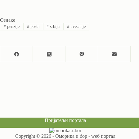
Ознаке
#
penzije
#
posta
#
srbija
#
uvecanje
Пријатељи портала
Copyright © 2026 - Оморика и бор - wеб портал