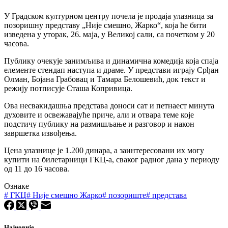
У Градском културном центру почела је продаја улазница за
позоришну представу „Није смешно, Жарко“, која ће бити
изведена у уторак, 26. маја, у Великој сали, са почетком у 20
часова.
Публику очекује занимљива и динамична комедија која спаја
елементе стендап наступа и драме. У представи играју Срђан
Олман, Бојана Грабовац и Тамара Белошевић, док текст и
режију потписује Сташа Копривица.
Ова несвакидашња представа доноси сат и петнаест минута
духовите и освежавајуће приче, али и отвара теме које
подстичу публику на размишљање и разговор и након
завршетка извођења.
Цена улазнице је 1.200 динара, а заинтересовани их могу
купити на билетарници ГКЦ-а, сваког радног дана у периоду
од 11 до 16 часова.
Ознаке
#
ГКЦ
#
Није смешно Жарко
#
позориште
#
представа
Најновије