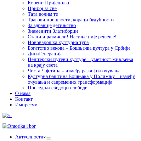
Корени Пријепоља
Прибој за све
Тата волим те
Трагови прошлости, кораци будућности
За здравије детињство
Знаменити Златиборци
Стани и размисли! Насиље није решење!
Нововарошка културна тура
Богатство векова – Бошњачка култура у Србији
ДигиГенерација
Пештерски путеви културе – уметност живљења
на крају света
Чиста Чајетина – између развоја и очувања
Културна баштина Бошњака у Полимљу – између
очувања и савремених трансформација
Последњи сведоци слободе
О нама
Контакт
Импресум
Актуелности