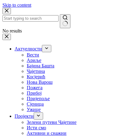
Skip to content
No results
Актуелности
Вести
Ариље
Бајина Башта
Чајетина
Косјерић
Нова Варош
Пожега
Прибој
Пријепоље
Сјеница
Ужице
Пројекти
Зелени путеви Чајетине
Исти смо
Активни и снажни