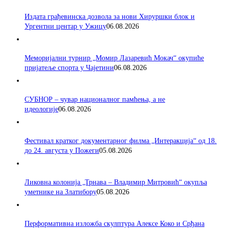
Издата грађевинска дозвола за нови Хируршки блок и
Ургентни центар у Ужицу
06.08.2026
Меморијални турнир „Момир Лазаревић Мокач“ окупиће
пријатеље спорта у Чајетини
06.08.2026
СУБНОР – чувар националног памћења, а не
идеологије
06.08.2026
Фестивал кратког документарног филма „Интеракција“ од 18.
до 24. августа у Пожеги
05.08.2026
Ликовна колонија „Трнава – Владимир Митровић“ окупља
уметнике на Златибору
05.08.2026
Перформативна изложба скулптура Алексе Коко и Срђана