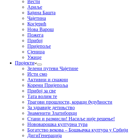
Вести
Ариље
Бајина Башта
Чајетина
Косјерић
Нова Варош
Пожега
Прибој
Пријепоље
Сјеница
Ужице
Пројекти
Зелени путеви Чајетине
Исти смо
Активни и снажни
Корени Пријепоља
Прибој за све
Тата волим те
Трагови прошлости, кораци будућности
За здравије детињство
Знаменити Златиборци
Стани и размисли! Насиље није решење!
Нововарошка културна тура
Богатство векова – Бошњачка култура у Србији
ДигиГенерација