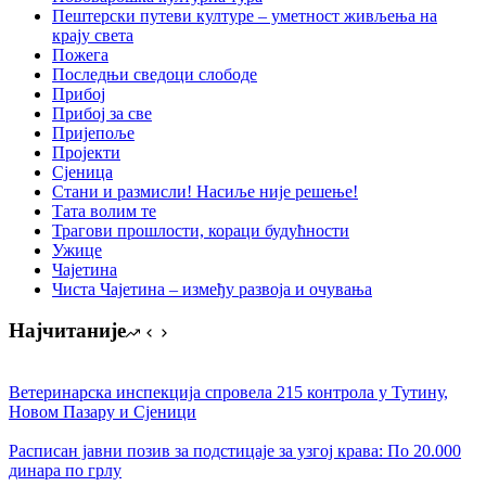
Пештерски путеви културе – уметност живљења на
крају света
Пожега
Последњи сведоци слободе
Прибој
Прибој за све
Пријепоље
Пројекти
Сјеница
Стани и размисли! Насиље није решење!
Тата волим те
Трагови прошлости, кораци будућности
Ужице
Чајетина
Чиста Чајетина – између развоја и очувања
Најчитаније
Ветеринарска инспекција спровела 215 контрола у Тутину,
Новом Пазару и Сјеници
Расписан јавни позив за подстицаје за узгој крава: По 20.000
динара по грлу