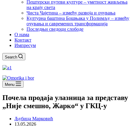
Пештерски путеви културе – уметност живљења
на крају света
Чиста Чајетина – између развоја и очувања
Културна баштина Бошњака у Полимљу – између
очувања и савремених трансформација
Последњи сведоци слободе
О нама
Контакт
Импресум
Search
Menu
Почела продаја улазница за представу
„Није смешно, Жарко“ у ГКЦ-у
Љубица Марковић
13.05.2026