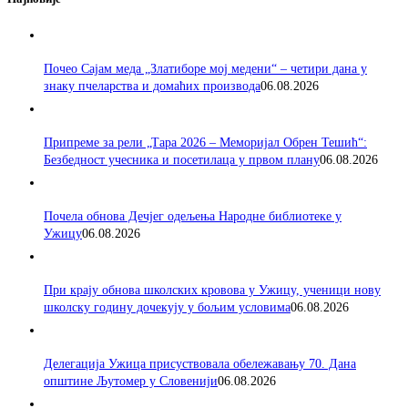
Почео Сајам меда „Златиборе мој медени“ – четири дана у
знаку пчеларства и домаћих производа
06.08.2026
Припреме за рели „Тара 2026 – Меморијал Обрен Тешић“:
Безбедност учесника и посетилаца у првом плану
06.08.2026
Почела обнова Дечјег одељења Народне библиотеке у
Ужицу
06.08.2026
При крају обнова школских кровова у Ужицу, ученици нову
школску годину дочекују у бољим условима
06.08.2026
Делегација Ужица присуствовала обележавању 70. Дана
општине Љутомер у Словенији
06.08.2026