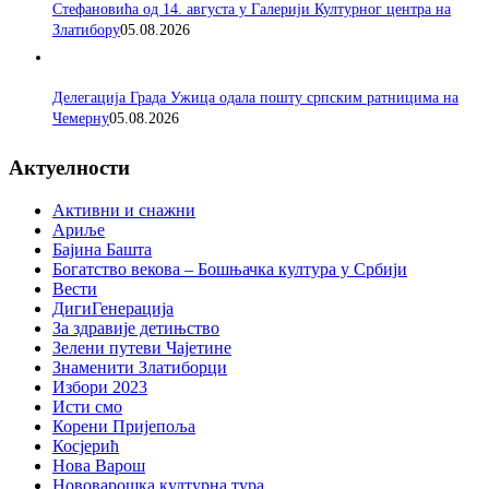
Стефановића од 14. августа у Галерији Културног центра на
Златибору
05.08.2026
Делегација Града Ужица одала пошту српским ратницима на
Чемерну
05.08.2026
Актуелности
Активни и снажни
Ариље
Бајина Башта
Богатство векова – Бошњачка култура у Србији
Вести
ДигиГенерација
За здравије детињство
Зелени путеви Чајетине
Знаменити Златиборци
Избори 2023
Исти смо
Корени Пријепоља
Косјерић
Нова Варош
Нововарошка културна тура