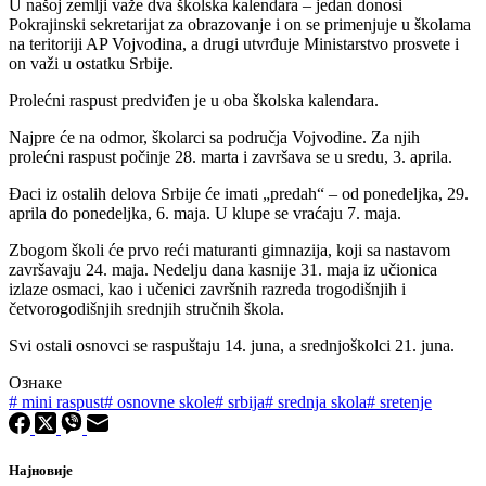
U našoj zemlji važe dva školska kalendara – jedan donosi
Pokrajinski sekretarijat za obrazovanje i on se primenjuje u školama
na teritoriji AP Vojvodina, a drugi utvrđuje Ministarstvo prosvete i
on važi u ostatku Srbije.
Prolećni raspust predviđen je u oba školska kalendara.
Najpre će na odmor, školarci sa područja Vojvodine. Za njih
prolećni raspust počinje 28. marta i završava se u sredu, 3. aprila.
Đaci iz ostalih delova Srbije će imati „predah“ – od ponedeljka, 29.
aprila do ponedeljka, 6. maja. U klupe se vraćaju 7. maja.
Zbogom školi će prvo reći maturanti gimnazija, koji sa nastavom
završavaju 24. maja. Nedelju dana kasnije 31. maja iz učionica
izlaze osmaci, kao i učenici završnih razreda trogodišnjih i
četvorogodišnjih srednjih stručnih škola.
Svi ostali osnovci se raspuštaju 14. juna, a srednjoškolci 21. juna.
Ознаке
#
mini raspust
#
osnovne skole
#
srbija
#
srednja skola
#
sretenje
Најновије