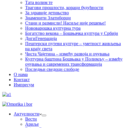
Тата волим те
Трагови прошлости, кораци будућности
За здравије детињство
Знаменити Златиборци
Стани и размисли! Насиље није решење!
Нововарошка културна тура
Богатство векова – Бошњачка култура у Србији
ДигиГенерација
Пештерски путеви културе – уметност живљења
на крају света
Чиста Чајетина – између развоја и очувања
Културна баштина Бошњака у Полимљу – између
очувања и савремених трансформација
Последњи сведоци слободе
О нама
Контакт
Импресум
Актуелности
Вести
Ариље