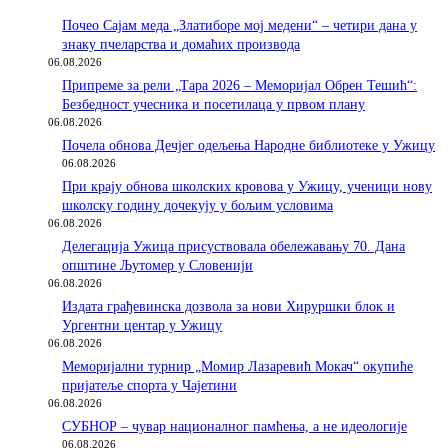
Почео Сајам меда „Златиборе мој медени“ – четири дана у
знаку пчеларства и домаћих производа
06.08.2026
Припреме за рели „Тара 2026 – Меморијал Обрен Тешић“:
Безбедност учесника и посетилаца у првом плану
06.08.2026
Почела обнова Дечјег одељења Народне библиотеке у Ужицу
06.08.2026
При крају обнова школских кровова у Ужицу, ученици нову
школску годину дочекују у бољим условима
06.08.2026
Делегација Ужица присуствовала обележавању 70. Дана
општине Љутомер у Словенији
06.08.2026
Издата грађевинска дозвола за нови Хируршки блок и
Ургентни центар у Ужицу
06.08.2026
Меморијални турнир „Момир Лазаревић Мокач“ окупиће
пријатеље спорта у Чајетини
06.08.2026
СУБНОР – чувар националног памћења, а не идеологије
06.08.2026