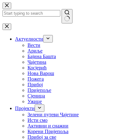
Skip
to
content
No
results
Актуелности
Вести
Ариље
Бајина Башта
Чајетина
Косјерић
Нова Варош
Пожега
Прибој
Пријепоље
Сјеница
Ужице
Пројекти
Зелени путеви Чајетине
Исти смо
Активни и снажни
Корени Пријепоља
Прибој за све