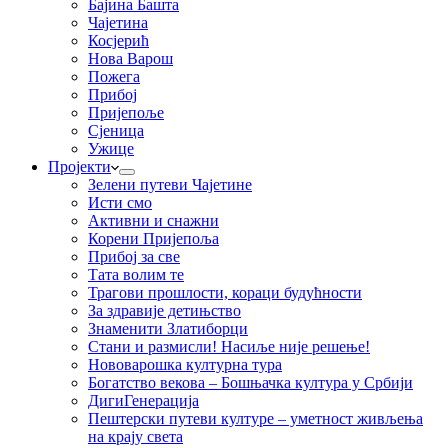
Бајина Башта
Чајетина
Косјерић
Нова Варош
Пожега
Прибој
Пријепоље
Сјеница
Ужице
Пројекти
Зелени путеви Чајетине
Исти смо
Активни и снажни
Корени Пријепоља
Прибој за све
Тата волим те
Трагови прошлости, кораци будућности
За здравије детињство
Знаменити Златиборци
Стани и размисли! Насиље није решење!
Нововарошка културна тура
Богатство векова – Бошњачка култура у Србији
ДигиГенерација
Пештерски путеви културе – уметност живљења
на крају света