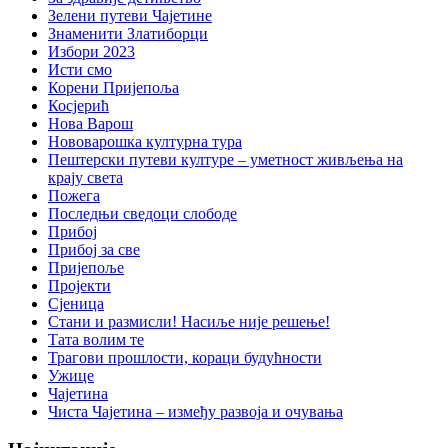
Зелени путеви Чајетине
Знаменити Златиборци
Избори 2023
Исти смо
Корени Пријепоља
Косјерић
Нова Варош
Нововарошка културна тура
Пештерски путеви културе – уметност живљења на
крају света
Пожега
Последњи сведоци слободе
Прибој
Прибој за све
Пријепоље
Пројекти
Сјеница
Стани и размисли! Насиље није решење!
Тата волим те
Трагови прошлости, кораци будућности
Ужице
Чајетина
Чиста Чајетина – између развоја и очувања