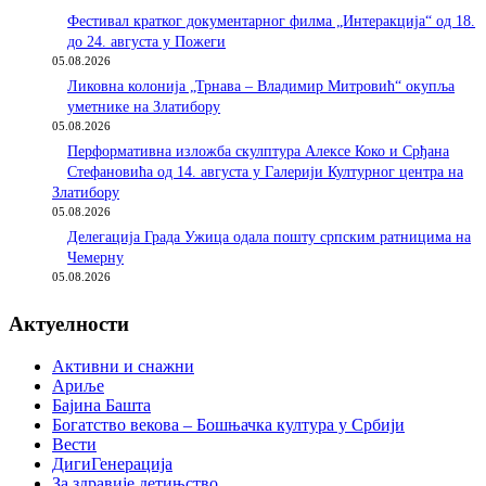
Фестивал кратког документарног филма „Интеракција“ од 18.
до 24. августа у Пожеги
05.08.2026
Ликовна колонија „Трнава – Владимир Митровић“ окупља
уметнике на Златибору
05.08.2026
Перформативна изложба скулптура Алексе Коко и Срђана
Стефановића од 14. августа у Галерији Културног центра на
Златибору
05.08.2026
Делегација Града Ужица одала пошту српским ратницима на
Чемерну
05.08.2026
Актуелности
Активни и снажни
Ариље
Бајина Башта
Богатство векова – Бошњачка култура у Србији
Вести
ДигиГенерација
За здравије детињство