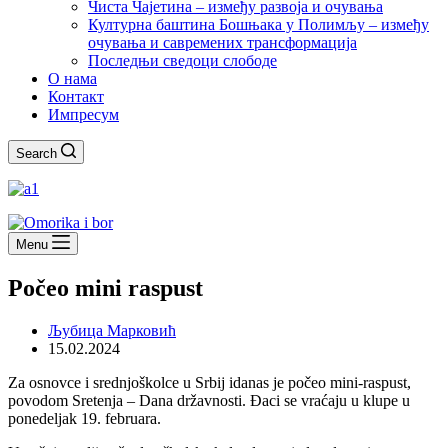
Чиста Чајетина – између развоја и очувања
Културна баштина Бошњака у Полимљу – између
очувања и савремених трансформација
Последњи сведоци слободе
О нама
Контакт
Импресум
Search
Menu
Počeo mini raspust
Љубица Марковић
15.02.2024
Zа osnovce i srednjoškolce u Srbij idanas je počeo mini-raspust,
povodom Sretenja – Dana državnosti. Đaci se vraćaju u klupe u
ponedeljak 19. februara.