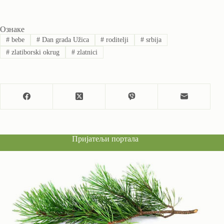
Ознаке
#
bebe
#
Dan grada Užica
#
roditelji
#
srbija
#
zlatiborski okrug
#
zlatnici
Пријатељи портала