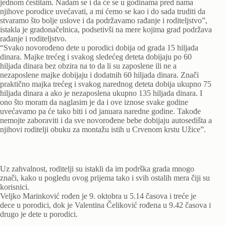
jednom čestitam. Nadam se i da će se u godinama pred nama
njihove porodice uvećavati, a mi ćemo se kao i do sada truditi da
stvaramo što bolje uslove i da podržavamo rađanje i roditeljstvo”,
istakla je gradonačelnica, podsetivši na mere kojima grad podržava
rađanje i roditeljstvo.
“Svako novorođeno dete u porodici dobija od grada 15 hiljada
dinara. Majke trećeg i svakog sledećeg deteta dobijaju po 60
hiljada dinara bez obzira na to da li su zaposlene ili ne a
nezaposlene majke dobijaju i dodatnih 60 hiljada dinara. Znači
praktično majka trećeg i svakog narednog deteta dobija ukupno 75
hiljada dinara a ako je nezaposlena ukupno 135 hiljada dinara. I
ono što moram da naglasim je da i ove iznose svake godine
uvećavamo pa će tako biti i od januara naredne godine. Takođe
nemojte zaboraviti i da sve novorođene bebe dobijaju autosedišta a
njihovi roditelji obuku za montažu istih u Crvenom krstu Užice”.
Uz zahvalnost, roditelji su istakli da im podrška grada mnogo
znači, kako u pogledu ovog prijema tako i svih ostalih mera čiji su
korisnici.
Veljko Marinković rođen je 9. oktobra u 5.14 časova i treće je
dece u porodici, dok je Valentina Čeliković rođena u 9.42 časova i
drugo je dete u porodici.