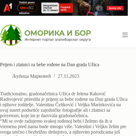
Skip
to
content
Prijem i zlatnici za bebe rođene na Dan grada Užica
Љубица Марковић
27.11.2023
Tradicionalno, gradonačelnica Užica dr Jelena Raković
Radivojević priredila je prijem za bebe rođene na Dan grada Užica
i njihove roditelje. Valentinu Čeliković i Veljka Marinkovića na
ovaj susret podsetiće zajedničke fotografije ali i zlatnici sa
posvetom, koje im je darovala gradonačelnica.
“Mi se ovde radujemo svakoj rođenoj bebi i želimo da ih u
vremenu pred nama bude mnogo više. Valentini i Veljku želim pre
svega srećno i bezbrižno detinjstvo, a njihovim porodicama još