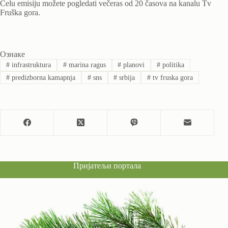
Celu emisiju možete pogledati večeras od 20 časova na kanalu Tv
Fruška gora.
Ознаке
#
infrastruktura
#
marina ragus
#
planovi
#
politika
#
predizborna kamapnja
#
sns
#
srbija
#
tv fruska gora
Пријатељи портала