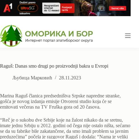
Skip
to
content
Raguš: Danas smo drugi po proizvodnji bakra u Evropi
Љубица Марковић
28.11.2023
Marina Raguš članica predsedništva Srpske napredne stranke,
gošća je novog izdanja emisije Otvoreni studio koja će se
emitovati večeras na TV Fruška gora od 20 časova.
“Reč je o sukobu dve Srbije koje na žalost nikako da se sretnu,
imate jednu Srbiju u 2012. godini od čega nije ostalo ništa, sećamo
se da su fabrike bile zakatančene, da smo imali problem sa javnim
preduzećima” počela je razgovor Raguš i dodala: “Nama je veliki