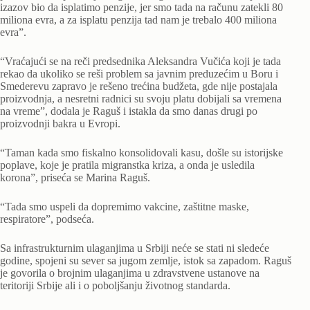
izazov bio da isplatimo penzije, jer smo tada na računu zatekli 80
miliona evra, a za isplatu penzija tad nam je trebalo 400 miliona
evra”.
“Vraćajući se na reči predsednika Aleksandra Vučića koji je tada
rekao da ukoliko se reši problem sa javnim preduzećim u Boru i
Smederevu zapravo je rešeno trećina budžeta, gde nije postajala
proizvodnja, a nesretni radnici su svoju platu dobijali sa vremena
na vreme”, dodala je Raguš i istakla da smo danas drugi po
proizvodnji bakra u Evropi.
“Taman kada smo fiskalno konsolidovali kasu, došle su istorijske
poplave, koje je pratila migranstka kriza, a onda je usledila
korona”, priseća se Marina Raguš.
“Tada smo uspeli da dopremimo vakcine, zaštitne maske,
respiratore”, podseća.
Sa infrastrukturnim ulaganjima u Srbiji neće se stati ni sledeće
godine, spojeni su sever sa jugom zemlje, istok sa zapadom. Raguš
je govorila o brojnim ulaganjima u zdravstvene ustanove na
teritoriji Srbije ali i o poboljšanju životnog standarda.