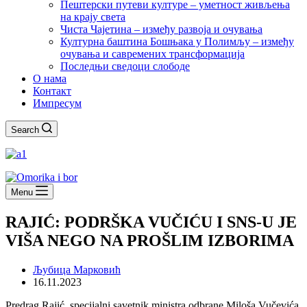
Пештерски путеви културе – уметност живљења
на крају света
Чиста Чајетина – између развоја и очувања
Културна баштина Бошњака у Полимљу – између
очувања и савремених трансформација
Последњи сведоци слободе
О нама
Контакт
Импресум
Search
Menu
RAJIĆ: PODRŠKA VUČIĆU I SNS-U JE
VIŠA NEGO NA PROŠLIM IZBORIMA
Љубица Марковић
16.11.2023
Predrag Rajić, specijalni savetnik ministra odbrane Miloša Vučevića