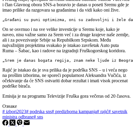
i član Glavnog obora SNS-a boravio je danas u poseti Sremu gde je
imao prilike da razgovara sa građanima i da vidi kako oni žive.
„Građani su puni optimizma, oni su zadovoljni i žele da
On se osvrnuo i na sve velike investicije u Sremu koje, kako je
naveo, nisu važne samo za Srem već i za druge krajeve naše zemlje,
ali i za povezivanje Srbije sa Repubilkom Srpskom. Među
najvažnijim projektima svakako je istakao završetak Auto puta
Ruma – Šabac, kao i radove na izgradnji Fruškogorskog koridora.
„Srem je danas bogata regija, znam neke ljude iz Beogra
Rajić je istakao da je sva prilika da je podrška SNS – u i veća nego
na prošlim izborima, ne sporeći popularnost Aleksandra Vučića, iz
očekivanje da će SNS ostvariti dobar rezultat i imati visok procenat
podrške birača.
Emisija je na programu Televizije Fruška gora večeras od 20 časova.
Ознаке
#
izbori2023
#
podrska sns
#
predizborna kampanja
#
rajić
#
savetnik
ministra odbrane
#
sns