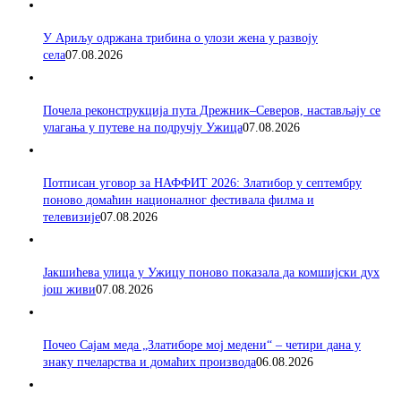
У Ариљу одржана трибина о улози жена у развоју
села
07.08.2026
Почела реконструкција пута Дрежник–Северов, настављају се
улагања у путеве на подручју Ужица
07.08.2026
Потписан уговор за НАФФИТ 2026: Златибор у септембру
поново домаћин националног фестивала филма и
телевизије
07.08.2026
Јакшићева улица у Ужицу поново показала да комшијски дух
још живи
07.08.2026
Почео Сајам меда „Златиборе мој медени“ – четири дана у
знаку пчеларства и домаћих производа
06.08.2026