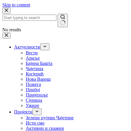
Skip to content
No results
Актуелности
Вести
Ариље
Бајина Башта
Чајетина
Косјерић
Нова Варош
Пожега
Прибој
Пријепоље
Сјеница
Ужице
Пројекти
Зелени путеви Чајетине
Исти смо
Активни и снажни