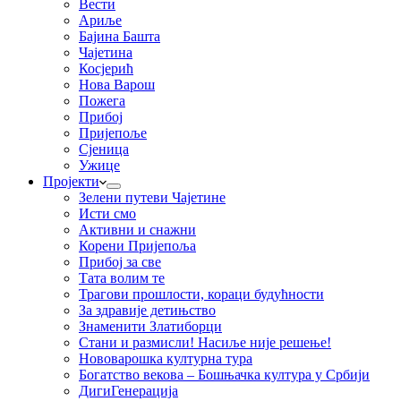
Вести
Ариље
Бајина Башта
Чајетина
Косјерић
Нова Варош
Пожега
Прибој
Пријепоље
Сјеница
Ужице
Пројекти
Зелени путеви Чајетине
Исти смо
Активни и снажни
Корени Пријепоља
Прибој за све
Тата волим те
Трагови прошлости, кораци будућности
За здравије детињство
Знаменити Златиборци
Стани и размисли! Насиље није решење!
Нововарошка културна тура
Богатство векова – Бошњачка култура у Србији
ДигиГенерација