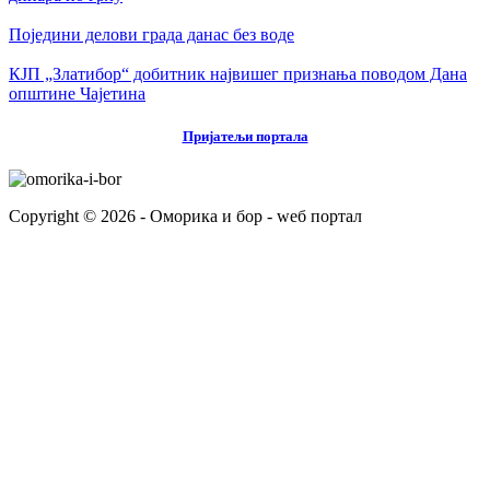
Поједини делови града данас без воде
КЈП „Златибор“ добитник највишег признања поводом Дана
општине Чајетина
Пријатељи портала
Copyright © 2026 - Оморика и бор - wеб портал