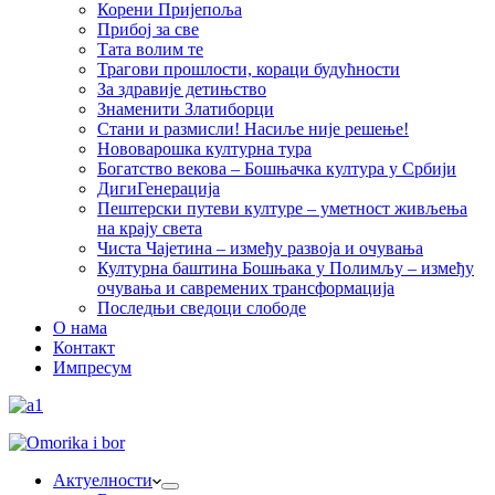
Корени Пријепоља
Прибој за све
Тата волим те
Трагови прошлости, кораци будућности
За здравије детињство
Знаменити Златиборци
Стани и размисли! Насиље није решење!
Нововарошка културна тура
Богатство векова – Бошњачка култура у Србији
ДигиГенерација
Пештерски путеви културе – уметност живљења
на крају света
Чиста Чајетина – између развоја и очувања
Културна баштина Бошњака у Полимљу – између
очувања и савремених трансформација
Последњи сведоци слободе
О нама
Контакт
Импресум
Актуелности