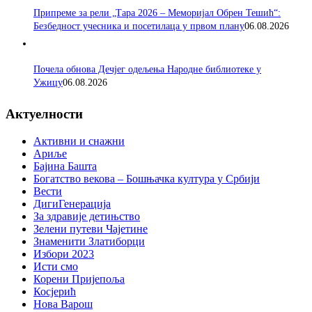
Припреме за рели „Тара 2026 – Меморијал Обрен Тешић“:
Безбедност учесника и посетилаца у првом плану
06.08.2026
Почела обнова Дечјег одељења Народне библиотеке у
Ужицу
06.08.2026
Актуелности
Активни и снажни
Ариље
Бајина Башта
Богатство векова – Бошњачка култура у Србији
Вести
ДигиГенерација
За здравије детињство
Зелени путеви Чајетине
Знаменити Златиборци
Избори 2023
Исти смо
Корени Пријепоља
Косјерић
Нова Варош