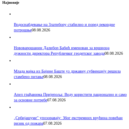
Најновије
Водоснабдевање на Златибору стабилно и поред рекордне
потрошње
08.08.2026
Нововарошанин Далибор Бабић именован за вршиоца
дужности директора Републичког геодетског завода
08.08.2026
Млада мајка из Бајине Баште уз државну субвенцију решила
стамбено питање
08.08.2026
Апел грађанима Пријепоља: Воду користити рационално и само
за основне потребе
07.08.2026
„Србијашуме“ упозоравају: Због екстремних врућина повећан
ризик од пожара
07.08.2026