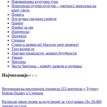
Нововарошка културна тура
Пештерски путеви културе – уметност живљења на
крају света
Пожега
Последњи сведоци слободе
Прибој
Прибој за све
Пријепоље
Пројекти
Сјеница
Стани и размисли! Насиље није решење!
Тата волим те
Трагови прошлости, кораци будућности
Ужице
Чајетина
Чиста Чајетина – између развоја и очувања
Најчитаније
Ветеринарска инспекција спровела 215 контрола у Тутину,
Новом Пазару и Сјеници
Расписан јавни позив за подстицаје за узгој крава: По 20.000
динара по грлу