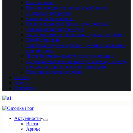
Тата волим те
Трагови прошлости, кораци будућности
За здравије детињство
Знаменити Златиборци
Стани и размисли! Насиље није решење!
Нововарошка културна тура
Богатство векова – Бошњачка култура у Србији
ДигиГенерација
Пештерски путеви културе – уметност живљења
на крају света
Чиста Чајетина – између развоја и очувања
Културна баштина Бошњака у Полимљу – између
очувања и савремених трансформација
Последњи сведоци слободе
О нама
Контакт
Импресум
Актуелности
Вести
Ариље