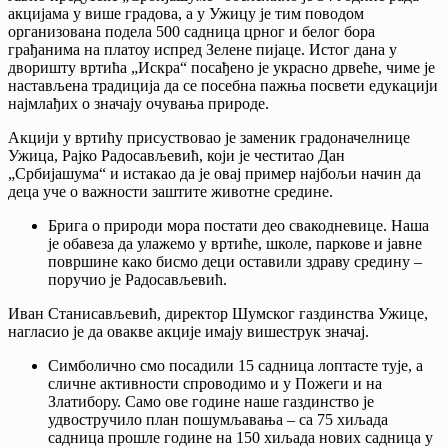
акцијама у више градова, а у Ужицу је тим поводом
организована подела 500 садница црног и белог бора
грађанима на платоу испред Зелене пијаце. Истог дана у
дворишту вртића „Искра“ посађено је украсно дрвеће, чиме је
настављена традиција да се посебна пажња посвети едукацији
најмлађих о значају очувања природе.
Акцији у вртићу присуствовао је заменик градоначелнице
Ужица, Рајко Радосављевић, који је честитао Дан
„Србијашума“ и истакао да је овај пример најбољи начин да
деца уче о важности заштите животне средине.
Брига о природи мора постати део свакодневице. Наша
је обавеза да улажемо у вртиће, школе, паркове и јавне
површине како бисмо деци оставили здраву средину –
поручио је Радосављевић.
Иван Станисављевић, директор Шумског газдинства Ужице,
нагласио је да овакве акције имају вишеструк значај.
Симболично смо посадили 15 садница лоптасте тује, а
сличне активности спроводимо и у Пожеги и на
Златибору. Само ове године наше газдинство је
удвостручило план пошумљавања – са 75 хиљада
садница прошле године на 150 хиљада нових садница у