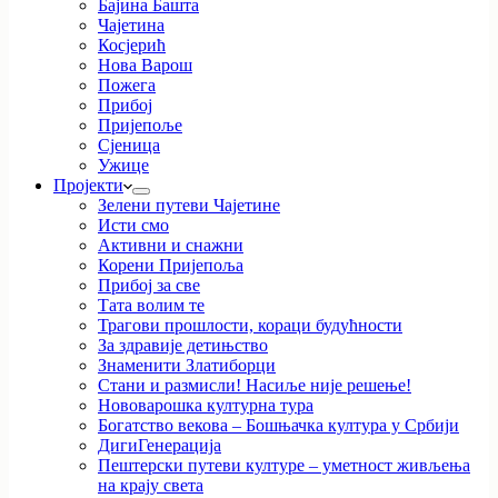
Бајина Башта
Чајетина
Косјерић
Нова Варош
Пожега
Прибој
Пријепоље
Сјеница
Ужице
Пројекти
Зелени путеви Чајетине
Исти смо
Активни и снажни
Корени Пријепоља
Прибој за све
Тата волим те
Трагови прошлости, кораци будућности
За здравије детињство
Знаменити Златиборци
Стани и размисли! Насиље није решење!
Нововарошка културна тура
Богатство векова – Бошњачка култура у Србији
ДигиГенерација
Пештерски путеви културе – уметност живљења
на крају света