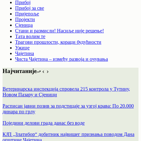
Прибој
Прибој за све
Пријепоље
Пројекти
Сјеница
Стани и размисли! Насиље није решење!
Тата волим те
Трагови прошлости, кораци будућности
Ужице
Чајетина
Чиста Чајетина – између развоја и очувања
Најчитаније
Ветеринарска инспекција спровела 215 контрола у Тутину,
Новом Пазару и Сјеници
Расписан јавни позив за подстицаје за узгој крава: По 20.000
динара по грлу
Поједини делови града данас без воде
КЈП „Златибор“ добитник највишег признања поводом Дана
општине Чајетина