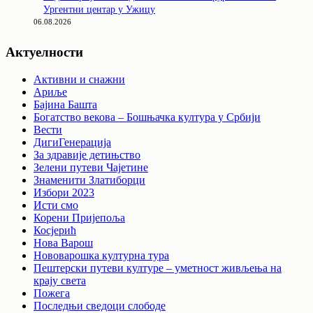
Ургентни центар у Ужицу
06.08.2026
Актуелности
Активни и снажни
Ариље
Бајина Башта
Богатство векова – Бошњачка култура у Србији
Вести
ДигиГенерација
За здравије детињство
Зелени путеви Чајетине
Знаменити Златиборци
Избори 2023
Исти смо
Корени Пријепоља
Косјерић
Нова Варош
Нововарошка културна тура
Пештерски путеви културе – уметност живљења на
крају света
Пожега
Последњи сведоци слободе