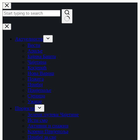
Skip
to
content
No
results
Актуелности
Вести
Ариље
Бајина Башта
Чајетина
Косјерић
Нова Варош
Пожега
Прибој
Пријепоље
Сјеница
Ужице
Пројекти
Зелени путеви Чајетине
Исти смо
Активни и снажни
Корени Пријепоља
Прибој за све