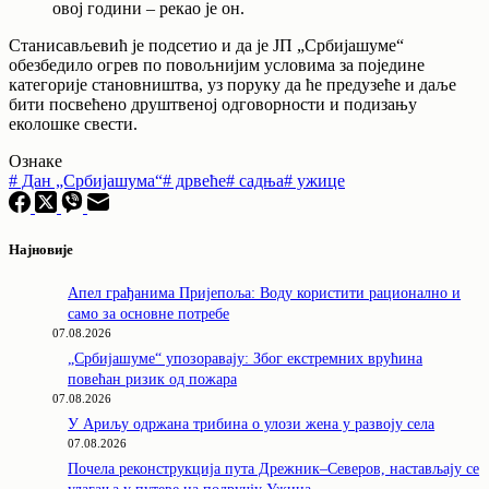
овој години – рекао је он.
Станисављевић је подсетио и да је ЈП „Србијашуме“
обезбедило огрев по повољнијим условима за поједине
категорије становништва, уз поруку да ће предузеће и даље
бити посвећено друштвеној одговорности и подизању
еколошке свести.
Ознаке
#
Дан „Србијашума“
#
дрвеће
#
садња
#
ужице
Најновије
Апел грађанима Пријепоља: Воду користити рационално и
само за основне потребе
07.08.2026
„Србијашуме“ упозоравају: Због екстремних врућина
повећан ризик од пожара
07.08.2026
У Ариљу одржана трибина о улози жена у развоју села
07.08.2026
Почела реконструкција пута Дрежник–Северов, настављају се