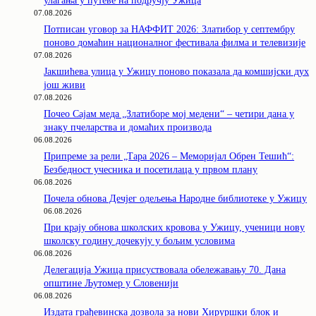
улагања у путеве на подручју Ужица
07.08.2026
Потписан уговор за НАФФИТ 2026: Златибор у септембру
поново домаћин националног фестивала филма и телевизије
07.08.2026
Јакшићева улица у Ужицу поново показала да комшијски дух
још живи
07.08.2026
Почео Сајам меда „Златиборе мој медени“ – четири дана у
знаку пчеларства и домаћих производа
06.08.2026
Припреме за рели „Тара 2026 – Меморијал Обрен Тешић“:
Безбедност учесника и посетилаца у првом плану
06.08.2026
Почела обнова Дечјег одељења Народне библиотеке у Ужицу
06.08.2026
При крају обнова школских кровова у Ужицу, ученици нову
школску годину дочекују у бољим условима
06.08.2026
Делегација Ужица присуствовала обележавању 70. Дана
општине Љутомер у Словенији
06.08.2026
Издата грађевинска дозвола за нови Хируршки блок и