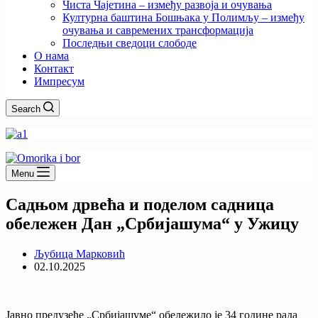
Чиста Чајетина – између развоја и очувања
Културна баштина Бошњака у Полимљу – између
очувања и савремених трансформација
Последњи сведоци слободе
О нама
Контакт
Импресум
Search
Menu
Садњом дрвећа и поделом садница
обележен Дан „Србијашума“ у Ужицу
Љубица Марковић
02.10.2025
Јавно предузеће „Србијашуме“ обележило је 34 године рада