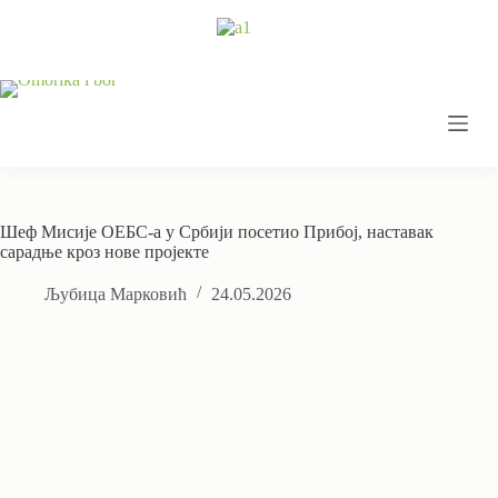
Skip
to
content
Шеф Мисије ОЕБС-а у Србији посетио Прибој, наставак
сарадње кроз нове пројекте
Љубица Марковић
24.05.2026