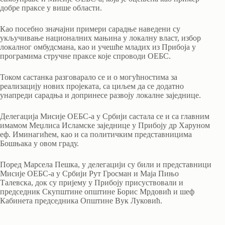
добре праксе у више области.
Као посебно значајни примери сарадње наведени су
укључивање националних мањина у локалну власт, избор
локалног омбудсмана, као и учешће младих из Прибоја у
програмима стручне праксе које спроводи ОЕБС.
Током састанка разговарало се и о могућностима за
реализацију нових пројеката, са циљем да се додатно
унапреди сарадња и допринесе развоју локалне заједнице.
Делегација Мисије ОЕБС-а у Србији састала се и са главним
имамом Меџлиса Исламске заједнице у Прибоју др Харуном
еф. Иминагићем, као и са политичким представницима
Бошњака у овом граду.
Поред Марсела Пешка, у делегацији су били и представници
Мисије ОЕБС-а у Србији Рут Гросман и Маја Пињо
Талевска, док су пријему у Прибоју присуствовали и
председник Скупштине општине Борис Мрдовић и шеф
Кабинета председника Општине Вук Луковић.