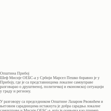
Општина Прибој
Шеф Мисије ОЕБС-а у Србији Марсел Пешко боравио је у
Прибоју, где је са представницима локалне самоуправе
разговарао о друштвеној, политичкој и економској ситуацији
у граду и региону.
У разговору са председником Општине Лазаром Рвовићем и
његовим сарадницима истакнута је добра сарадња локалне
самоуправе и Мисије ОЕБС-а, која је оцењена као пример