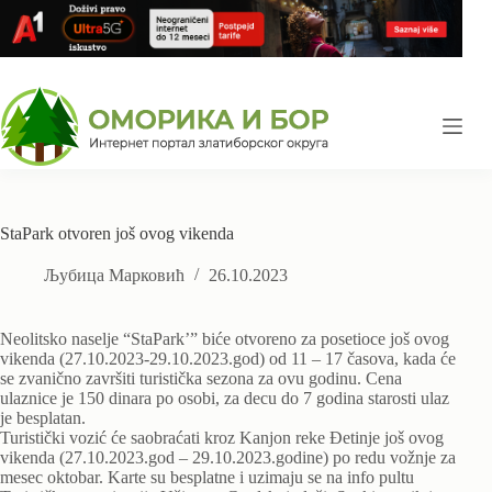
Skip
to
content
StaPark otvoren još ovog vikenda
Љубица Марковић
26.10.2023
Neolitsko naselje “StaPark’” biće otvoreno za posetioce još ovog
vikenda (27.10.2023-29.10.2023.god) od 11 – 17 časova, kada će
se zvanično završiti turistička sezona za ovu godinu. Cena
ulaznice je 150 dinara po osobi, za decu do 7 godina starosti ulaz
je besplatan.
Turistički vozić će saobraćati kroz Kanjon reke Đetinje još ovog
vikenda (27.10.2023.god – 29.10.2023.godine) po redu vožnje za
mesec oktobar. Karte su besplatne i uzimaju se na info pultu