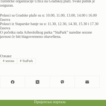
Turističke organizacije Užica na Gradskoj plaži. Svaki putnik je
osiguran.
Polasci sa Gradske plaže su u: 10.00, 11.00, 13.00, 14.00 i 16.00
časova
Polasci iz Staparske banje su u: 11.30, 12.30, 14.30, 15.30 i 17.30
časova
O početku rada Arheološkog parka “StaPark” naredne sezone
javnost će biti blagovremeno obaveštena.
Ознаке
#
sezona
#
StaPark
Пријатељи портала