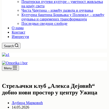
Пештерски путеви културе – уметност живљења
на крају света
Чиста Чајетина – између развоја и очувања
Културна баштина Бошњака у Полимљу – између
очувања и савремених трансформација
Последњи сведоци слободе
О нама
Контакт
Импресум
Search
Menu
Стрељачки клуб „Алекса Дејовић“
добио нови простор у центру Ужица
Љубица Марковић
14.05.2026