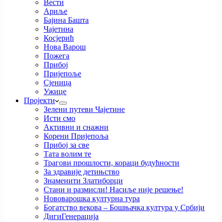
Вести
Ариље
Бајина Башта
Чајетина
Косјерић
Нова Варош
Пожега
Прибој
Пријепоље
Сјеница
Ужице
Пројекти
Зелени путеви Чајетине
Исти смо
Активни и снажни
Корени Пријепоља
Прибој за све
Тата волим те
Трагови прошлости, кораци будућности
За здравије детињство
Знаменити Златиборци
Стани и размисли! Насиље није решење!
Нововарошка културна тура
Богатство векова – Бошњачка култура у Србији
ДигиГенерација