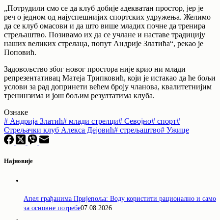
„Потрудили смо се да клуб добије адекватан простор, јер је
реч о једном од најуспешнијих спортских удружења. Желимо
да се клуб омасови и да што више младих почне да тренира
стрељаштво. Позивамо их да се учлане и наставе традицију
наших великих стрелаца, попут Андрије Златића“, рекао је
Поповић.
Задовољство због новог простора није крио ни млади
репрезентативац Матеја Трипковић, који је истакао да ће бољи
услови за рад допринети већем броју чланова, квалитетнијим
тренинзима и још бољим резултатима клуба.
Ознаке
#
Андрија Златић
#
млади стрелци
#
Севојно
#
спорт
#
Стрељачки клуб Алекса Дејовић
#
стрељаштво
#
Ужице
Најновије
Апел грађанима Пријепоља: Воду користити рационално и само
за основне потребе
07.08.2026