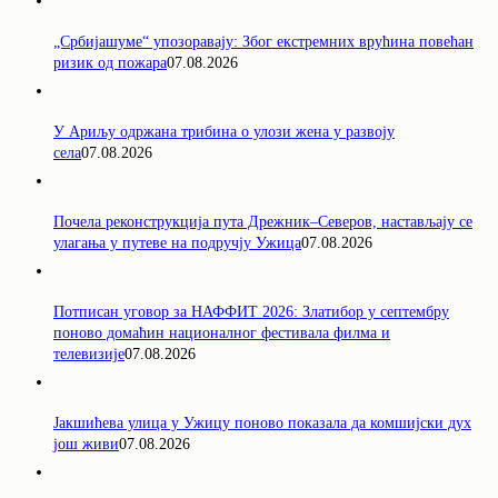
„Србијашуме“ упозоравају: Због екстремних врућина повећан
ризик од пожара
07.08.2026
У Ариљу одржана трибина о улози жена у развоју
села
07.08.2026
Почела реконструкција пута Дрежник–Северов, настављају се
улагања у путеве на подручју Ужица
07.08.2026
Потписан уговор за НАФФИТ 2026: Златибор у септембру
поново домаћин националног фестивала филма и
телевизије
07.08.2026
Јакшићева улица у Ужицу поново показала да комшијски дух
још живи
07.08.2026