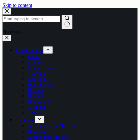
Skip to content
No results
Актуелности
Вести
Ариље
Бајина Башта
Чајетина
Косјерић
Нова Варош
Пожега
Прибој
Пријепоље
Сјеница
Ужице
Пројекти
Зелени путеви Чајетине
Исти смо
Активни и снажни