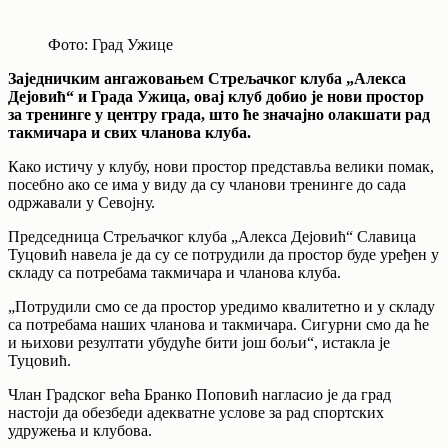
Фото: Град Ужице
Заједничким ангажовањем Стрељачког клуба „Алекса
Дејовић“ и Града Ужица, овај клуб добио је нови простор
за тренинге у центру града, што ће значајно олакшати рад
такмичара и свих чланова клуба.
Како истичу у клубу, нови простор представља велики помак,
посебно ако се има у виду да су чланови тренинге до сада
одржавали у Севојну.
Председница Стрељачког клуба „Алекса Дејовић“ Славица
Туцовић навела је да су се потрудили да простор буде уређен у
складу са потребама такмичара и чланова клуба.
„Потрудили смо се да простор уредимо квалитетно и у складу
са потребама наших чланова и такмичара. Сигурни смо да ће
и њихови резултати убудуће бити још бољи“, истакла је
Туцовић.
Члан Градског већа Бранко Поповић нагласио је да град
настоји да обезбеди адекватне услове за рад спортских
удружења и клубова.