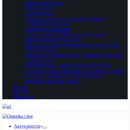
Корени Пријепоља
Прибој за све
Тата волим те
Трагови прошлости, кораци будућности
За здравије детињство
Знаменити Златиборци
Стани и размисли! Насиље није решење!
Нововарошка културна тура
Богатство векова – Бошњачка култура у Србији
ДигиГенерација
Пештерски путеви културе – уметност живљења
на крају света
Чиста Чајетина – између развоја и очувања
Културна баштина Бошњака у Полимљу – између
очувања и савремених трансформација
Последњи сведоци слободе
О нама
Контакт
Импресум
Актуелности