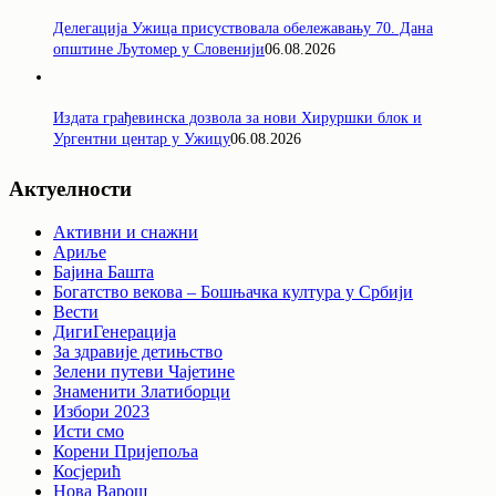
Делегација Ужица присуствовала обележавању 70. Дана
општине Љутомер у Словенији
06.08.2026
Издата грађевинска дозвола за нови Хируршки блок и
Ургентни центар у Ужицу
06.08.2026
Актуелности
Активни и снажни
Ариље
Бајина Башта
Богатство векова – Бошњачка култура у Србији
Вести
ДигиГенерација
За здравије детињство
Зелени путеви Чајетине
Знаменити Златиборци
Избори 2023
Исти смо
Корени Пријепоља
Косјерић
Нова Варош