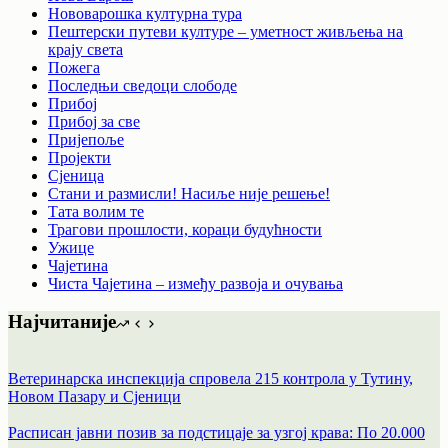
Нововарошка културна тура
Пештерски путеви културе – уметност живљења на
крају света
Пожега
Последњи сведоци слободе
Прибој
Прибој за све
Пријепоље
Пројекти
Сјеница
Стани и размисли! Насиље није решење!
Тата волим те
Трагови прошлости, кораци будућности
Ужице
Чајетина
Чиста Чајетина – између развоја и очувања
Најчитаније
Ветеринарска инспекција спровела 215 контрола у Тутину,
Новом Пазару и Сјеници
Расписан јавни позив за подстицаје за узгој крава: По 20.000