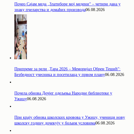
Почео Сајам меда „Златиборе мој медени“ – четири дана у
знаку пчеларства и домаћих производа
06.08.2026
Припреме за рели „Тара 2026 – Меморијал Обрен Тешић“:
Безбедност учесника и посетилаца у првом плану
06.08.2026
Почела обнова Дечјег одељења Народне библиотеке у
Ужицу
06.08.2026
При крају обнова школских кровова у Ужицу, ученици нову
школску годину дочекују у бољим условима
06.08.2026