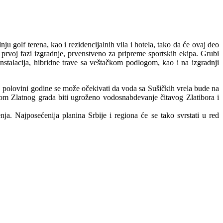
 golf terena, kao i rezidencijalnih vila i hotela, tako da će ovaj deo
 prvoj fazi izgradnje, prvenstveno za pripreme sportskih ekipa. Grubi
nstalacija, hibridne trave sa veštačkom podlogom, kao i na izgradnji
j polovini godine se može očekivati da voda sa Sušičkih vrela bude na
tom Zlatnog grada biti ugroženo vodosnabdevanje čitavog Zlatibora i
a. Najposećenija planina Srbije i regiona će se tako svrstati u red