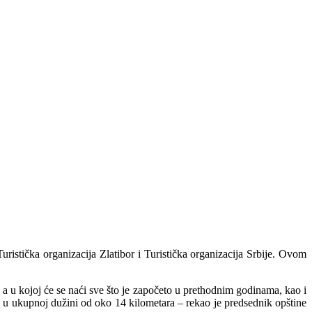
i Turistička organizacija Zlatibor i Turistička organizacija Srbije. Ovom
 a u kojoj će se naći sve što je započeto u prethodnim godinama, kao i
ji u ukupnoj dužini od oko 14 kilometara – rekao je predsednik opštine