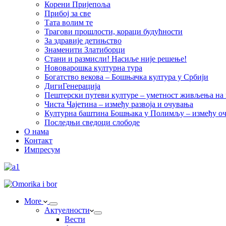
Корени Пријепоља
Прибој за све
Тата волим те
Трагови прошлости, кораци будућности
За здравије детињство
Знаменити Златиборци
Стани и размисли! Насиље није решење!
Нововарошка културна тура
Богатство векова – Бошњачка култура у Србији
ДигиГенерација
Пештерски путеви културе – уметност живљења на к
Чиста Чајетина – између развоја и очувања
Културна баштина Бошњака у Полимљу – између оч
Последњи сведоци слободе
О нама
Контакт
Импресум
More
Актуелности
Вести