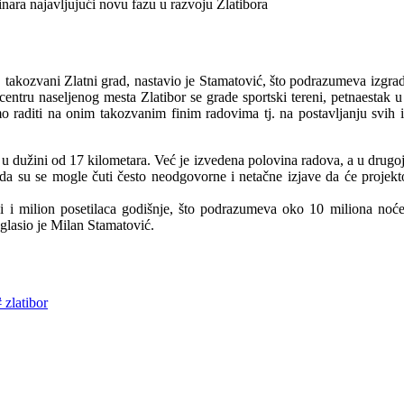
inara najavljujući novu fazu u razvoju Zlatibora
akozvani Zlatni grad, nastavio je Stamatović, što podrazumeva izgradnju
entru naseljenog mesta Zlatibor se grade sportski tereni, petnaestak u
o raditi na onim takozvanim finim radovima tj. na postavljanju svih i
u dužini od 17 kilometara. Već je izvedena polovina radova, a u drugo
i da su se mogle čuti često neodgovorne i netačne izjave da će projek
 i milion posetilaca godišnje, što podrazumeva oko 10 miliona noćenj
aglasio je Milan Stamatović.
#
zlatibor