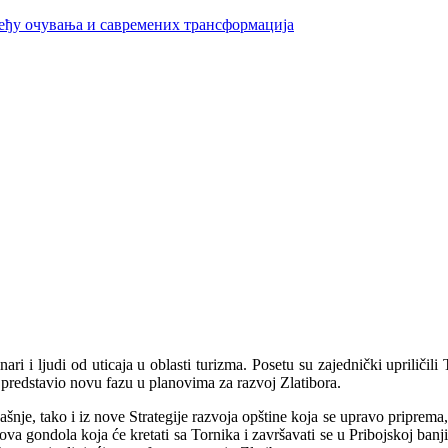
ђу очувања и савремених трансформација
nari i ljudi od uticaja u oblasti turizma. Posetu su zajednički upriličil
e predstavio novu fazu u planovima za razvoj Zlatibora.
šnje, tako i iz nove Strategije razvoja opštine koja se upravo priprema,
nova gondola koja će kretati sa Tornika i završavati se u Pribojskoj ban