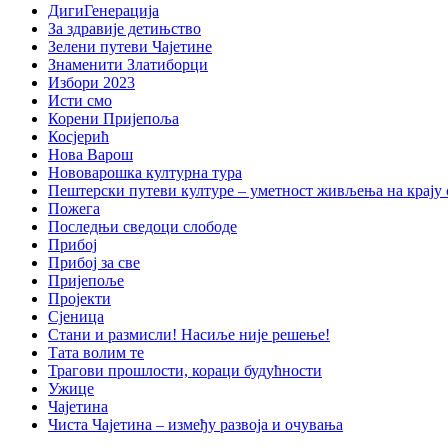
ДигиГенерација
За здравије детињство
Зелени путеви Чајетине
Знаменити Златиборци
Избори 2023
Исти смо
Корени Пријепоља
Косјерић
Нова Варош
Нововарошка културна тура
Пештерски путеви културе – уметност живљења на крају 
Пожега
Последњи сведоци слободе
Прибој
Прибој за све
Пријепоље
Пројекти
Сјеница
Стани и размисли! Насиље није решење!
Тата волим те
Трагови прошлости, кораци будућности
Ужице
Чајетина
Чиста Чајетина – између развоја и очувања