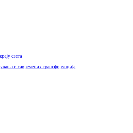
рају света
увања и савремених трансформација