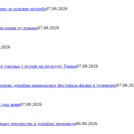
амо за основне потребе
07.08.2026
ан ризик од пожара
07.08.2026
.2026
е улагања у путеве на подручју Ужица
07.08.2026
оново домаћин националног фестивала филма и телевизије
07.08.20
х још живи
07.08.2026
знаку пчеларства и домаћих производа
06.08.2026