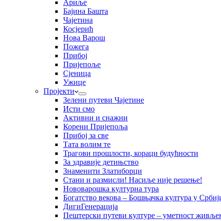
Ариље
Бајина Башта
Чајетина
Косјерић
Нова Варош
Пожега
Прибој
Пријепоље
Сјеница
Ужице
Пројекти
Зелени путеви Чајетине
Исти смо
Активни и снажни
Корени Пријепоља
Прибој за све
Тата волим те
Трагови прошлости, кораци будућности
За здравије детињство
Знаменити Златиборци
Стани и размисли! Насиље није решење!
Нововарошка културна тура
Богатство векова – Бошњачка култура у Србиј
ДигиГенерација
Пештерски путеви културе – уметност живљењ