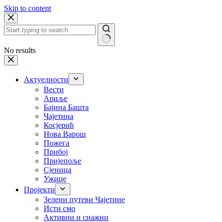
Skip to content
No results
Актуелности
Вести
Ариље
Бајина Башта
Чајетина
Косјерић
Нова Варош
Пожега
Прибој
Пријепоље
Сјеница
Ужице
Пројекти
Зелени путеви Чајетине
Исти смо
Активни и снажни