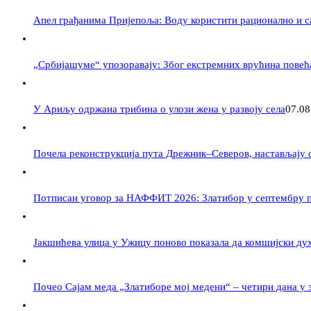
Апел грађанима Пријепоља: Воду користити рационално и с
„Србијашуме“ упозоравају: Због екстремних врућина повећ
У Ариљу одржана трибина о улози жена у развоју села
07.08
Почела реконструкција пута Дрежник–Северов, настављају с
Потписан уговор за НАФФИТ 2026: Златибор у септембру п
Јакшићева улица у Ужицу поново показала да комшијски ду
Почео Сајам меда „Златиборе мој медени“ – четири дана у 