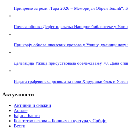
Припреме за рели „Тара 2026 – Меморијал Обрен Тешић“: Б
Почела обнова Дечјег одељења Народне библиотеке у Ужиц
При крају обнова школских кровова у Ужицу, ученици нову
Делегација Ужица присуствовала обележавању 70. Дана оп
Издата грађевинска дозвола за нови Хируршки блок и Урге
Актуелности
Активни и снажни
Ариље
Бајина Башта
Богатство векова – Бошњачка култура у Србији
Вести