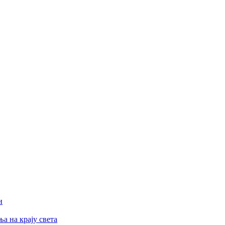
и
а на крају света