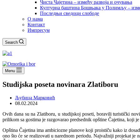
Чиста Чајетина – између развоја и очувања
Културна баштина Бошњака у Полимљу – изме
Последњи сведоци слободе
О нама
Контакт
Импресум
Search
Menu
Studijska poseta novinara Zlatiboru
Љубица Марковић
08.02.2024
Ovih dana su na Zlatiboru, u studijskoj poseti, boravili turistički novi
prilikom sa gostima je razgovarao predsednik opštine Čajetina, koji j
Opština Čajetina ima ambiciozne planove koji proističu kako iz dosada
ono što će se realizovati u narednom periodu. Najvažniji projekat je 