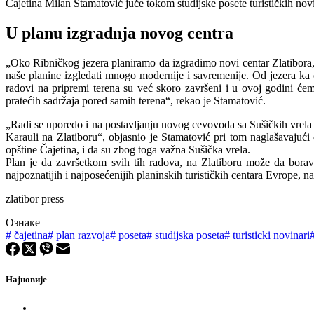
Čajetina Milan Stamatović juče tokom studijske posete turističkih nov
U planu izgradnja novog centra
„Oko Ribničkog jezera planiramo da izgradimo novi centar Zlatibora, t
naše planine izgledati mnogo modernije i savremenije. Od jezera ka c
radovi na pripremi terena su već skoro završeni i u ovoj godini ćem
pratećih sadržaja pored samih terena“, rekao je Stamatović.
„Radi se uporedo i na postavljanju novog cevovoda sa Sušičkih vrela 
Karauli na Zlatiboru“, objasnio je Stamatović pri tom naglašavajuć
opštine Čajetina, i da su zbog toga važna Sušička vrela.
Plan je da završetkom svih tih radova, na Zlatiboru može da boravi
najpoznatijih i najposećenijih planinskih turističkih centara Evrope, n
zlatibor press
Ознаке
#
čajetina
#
plan razvoja
#
poseta
#
studijska poseta
#
turisticki novinari
Најновије