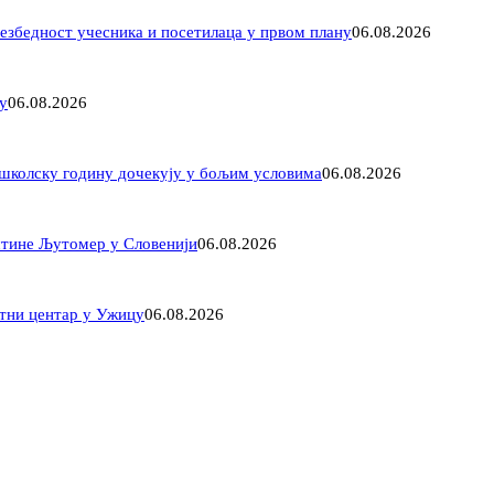
езбедност учесника и посетилаца у првом плану
06.08.2026
у
06.08.2026
 школску годину дочекују у бољим условима
06.08.2026
штине Љутомер у Словенији
06.08.2026
нтни центар у Ужицу
06.08.2026