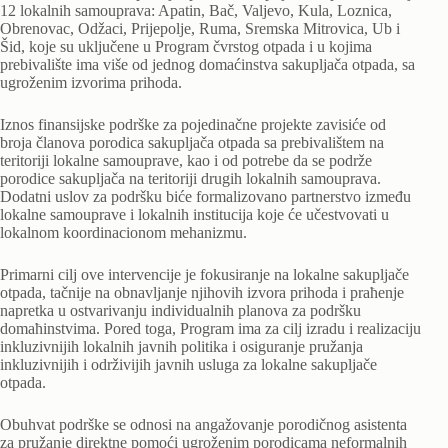
12 lokalnih samouprava: Apatin, Bač, Valjevo, Kula, Loznica,
Obrenovac, Odžaci, Prijepolje, Ruma, Sremska Mitrovica, Ub i
Šid, koje su uključene u Program čvrstog otpada i u kojima
prebivalište ima više od jednog domaćinstva sakupljača otpada, sa
ugroženim izvorima prihoda.
Iznos finansijske podrške za pojedinačne projekte zavisiće od
broja članova porodica sakupljača otpada sa prebivalištem na
teritoriji lokalne samouprave, kao i od potrebe da se podrže
porodice sakupljača na teritoriji drugih lokalnih samouprava.
Dodatni uslov za podršku biće formalizovano partnerstvo između
lokalne samouprave i lokalnih institucija koje će učestvovati u
lokalnom koordinacionom mehanizmu.
Primarni cilj ove intervencije je fokusiranje na lokalne sakupljače
otpada, tačnije na obnavljanje njihovih izvora prihoda i praћenje
napretka u ostvarivanju individualnih planova za podršku
domaћinstvima. Pored toga, Program ima za cilj izradu i realizaciju
inkluzivnijih lokalnih javnih politika i osiguranje pružanja
inkluzivnijih i održivijih javnih usluga za lokalne sakupljače
otpada.
Obuhvat podrške se odnosi na angažovanje porodičnog asistenta
za pružanje direktne pomoći ugroženim porodicama neformalnih