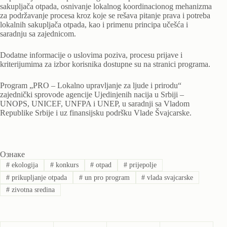
sakupljača otpada, osnivanje lokalnog koordinacionog mehanizma
za podržavanje procesa kroz koje se rešava pitanje prava i potreba
lokalnih sakupljača otpada, kao i primenu principa učešća i
saradnju sa zajednicom.
Dodatne informacije o uslovima poziva, procesu prijave i
kriterijumima za izbor korisnika dostupne su na stranici programa.
Program „PRO – Lokalno upravljanje za ljude i prirodu“
zajednički sprovode agencije Ujedinjenih nacija u Srbiji –
UNOPS, UNICEF, UNFPA i UNEP, u saradnji sa Vladom
Republike Srbije i uz finansijsku podršku Vlade Švajcarske.
Ознаке
#
ekologija
#
konkurs
#
otpad
#
prijepolje
#
prikupljanje otpada
#
un pro program
#
vlada svajcarske
#
zivotna sredina