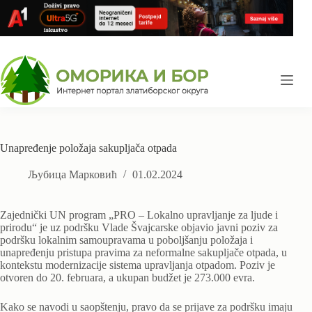
Skip
to
content
Unapređenje položaja sakupljača otpada
Љубица Марковић
01.02.2024
Zajednički UN program „PRO – Lokalno upravljanje za ljude i
prirodu“ je uz podršku Vlade Švajcarske objavio javni poziv za
podršku lokalnim samoupravama u poboljšanju položaja i
unapređenju pristupa pravima za neformalne sakupljače otpada, u
kontekstu modernizacije sistema upravljanja otpadom. Poziv je
otvoren do 20. februara, a ukupan budžet je 273.000 evra.
Kako se navodi u saopštenju, pravo da se prijave za podršku imaju