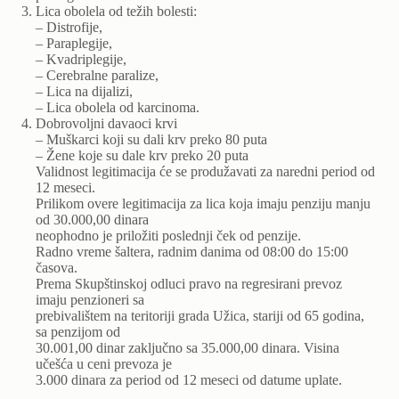
Lica obolela od težih bolesti:
– Distrofije,
– Paraplegije,
– Kvadriplegije,
– Cerebralne paralize,
– Lica na dijalizi,
– Lica obolela od karcinoma.
Dobrovoljni davaoci krvi
– Muškarci koji su dali krv preko 80 puta
– Žene koje su dale krv preko 20 puta
Validnost legitimacija će se produžavati za naredni period od
12 meseci.
Prilikom overe legitimacija za lica koja imaju penziju manju
od 30.000,00 dinara
neophodno je priložiti poslednji ček od penzije.
Radno vreme šaltera, radnim danima od 08:00 do 15:00
časova.
Prema Skupštinskoj odluci pravo na regresirani prevoz
imaju penzioneri sa
prebivalištem na teritoriji grada Užica, stariji od 65 godina,
sa penzijom od
30.001,00 dinar zaključno sa 35.000,00 dinara. Visina
učešća u ceni prevoza je
3.000 dinara za period od 12 meseci od datume uplate.