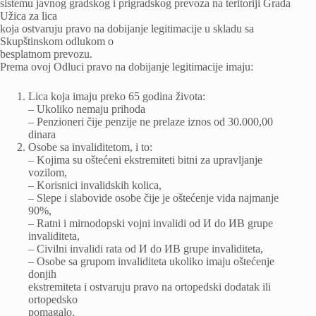
sistemu javnog gradskog i prigradskog prevoza na teritoriji Grada
Užica za lica
koja ostvaruju pravo na dobijanje legitimacije u skladu sa
Skupštinskom odlukom o
besplatnom prevozu.
Prema ovoj Odluci pravo na dobijanje legitimacije imaju:
Lica koja imaju preko 65 godina života:
– Ukoliko nemaju prihoda
– Penzioneri čije penzije ne prelaze iznos od 30.000,00
dinara
Osobe sa invaliditetom, i to:
– Kojima su oštećeni ekstremiteti bitni za upravljanje
vozilom,
– Korisnici invalidskih kolica,
– Slepe i slabovide osobe čije je oštećenje vida najmanje
90%,
– Ratni i mirnodopski vojni invalidi od И do ИВ grupe
invaliditeta,
– Civilni invalidi rata od И do ИВ grupe invaliditeta,
– Osobe sa grupom invaliditeta ukoliko imaju oštećenje
donjih
ekstremiteta i ostvaruju pravo na ortopedski dodatak ili
ortopedsko
pomagalo.