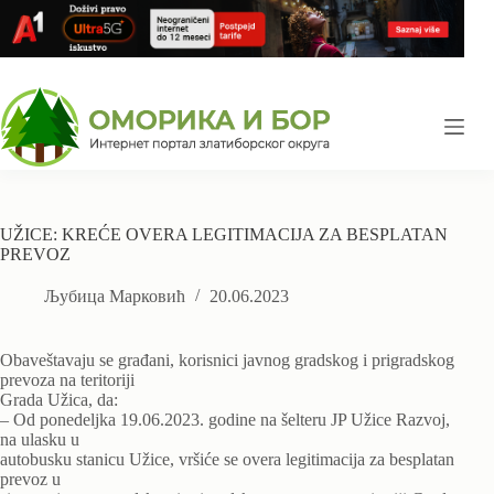
Skip
to
content
UŽICE: KREĆE OVERA LEGITIMACIJA ZA BESPLATAN
PREVOZ
Љубица Марковић
20.06.2023
Obaveštavaju se građani, korisnici javnog gradskog i prigradskog
prevoza na teritoriji
Grada Užica, da:
– Od ponedeljka 19.06.2023. godine na šelteru JP Užice Razvoj,
na ulasku u
autobusku stanicu Užice, vršiće se overa legitimacija za besplatan
prevoz u