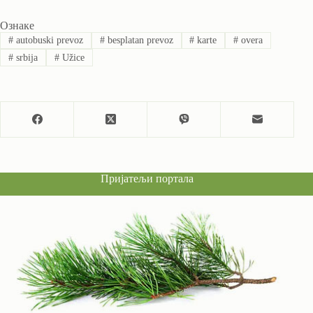
Ознаке
#
autobuski prevoz
#
besplatan prevoz
#
karte
#
overa
#
srbija
#
Užice
Пријатељи портала