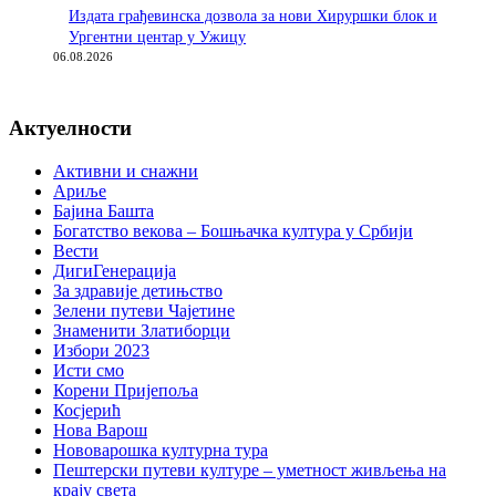
Издата грађевинска дозвола за нови Хируршки блок и
Ургентни центар у Ужицу
06.08.2026
Актуелности
Активни и снажни
Ариље
Бајина Башта
Богатство векова – Бошњачка култура у Србији
Вести
ДигиГенерација
За здравије детињство
Зелени путеви Чајетине
Знаменити Златиборци
Избори 2023
Исти смо
Корени Пријепоља
Косјерић
Нова Варош
Нововарошка културна тура
Пештерски путеви културе – уметност живљења на
крају света