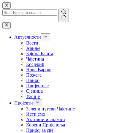
Skip
to
content
No
results
Актуелности
Вести
Ариље
Бајина Башта
Чајетина
Косјерић
Нова Варош
Пожега
Прибој
Пријепоље
Сјеница
Ужице
Пројекти
Зелени путеви Чајетине
Исти смо
Активни и снажни
Корени Пријепоља
Прибој за све