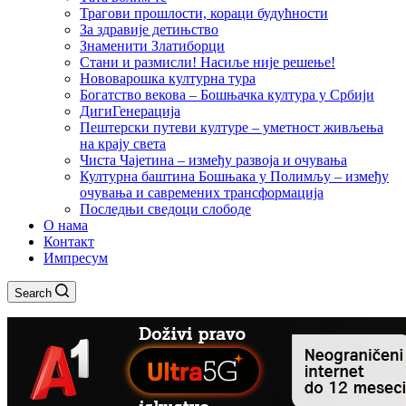
Трагови прошлости, кораци будућности
За здравије детињство
Знаменити Златиборци
Стани и размисли! Насиље није решење!
Нововарошка културна тура
Богатство векова – Бошњачка култура у Србији
ДигиГенерација
Пештерски путеви културе – уметност живљења
на крају света
Чиста Чајетина – између развоја и очувања
Културна баштина Бошњака у Полимљу – између
очувања и савремених трансформација
Последњи сведоци слободе
О нама
Контакт
Импресум
Search