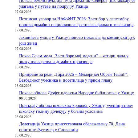
Почела реконструкција пута Дрежник–Северов, настављају се
улагања у путеве на подручју Ужица
07.08.2026
Потписан уговор за НАФФИТ 2026: Златибор у септембру
поново домаћин националног фестивала филма и телевизије
07.08.2026
Јакшићева улица у Ужицу поново показала да комшијски дух
још живи
07.08.2026
Почео Сајам меда „Златиборе мој медени“ – четири дана у
знаку пчеларства и домаћих производа
06.08.2026
Припреме за рели „Тара 2026 – Меморијал Обрен Тешић“:
Безбедност учесника и посетилаца у првом плану
06.08.2026
Почела обнова Дечјег одељења Народне библиотеке у Ужицу
06.08.2026
При крају обнова школских кровова у Ужицу, ученици нову
школску годину дочекују у бољим условима
06.08.2026
Делегација Ужица присуствовала обележавању 70. Дана
општине Љутомер у Словенији
06.08.2026