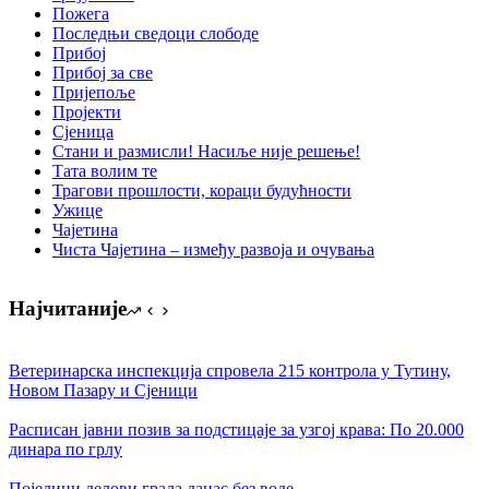
Пожега
Последњи сведоци слободе
Прибој
Прибој за све
Пријепоље
Пројекти
Сјеница
Стани и размисли! Насиље није решење!
Тата волим те
Трагови прошлости, кораци будућности
Ужице
Чајетина
Чиста Чајетина – између развоја и очувања
Најчитаније
Ветеринарска инспекција спровела 215 контрола у Тутину,
Новом Пазару и Сјеници
Расписан јавни позив за подстицаје за узгој крава: По 20.000
динара по грлу
Поједини делови града данас без воде