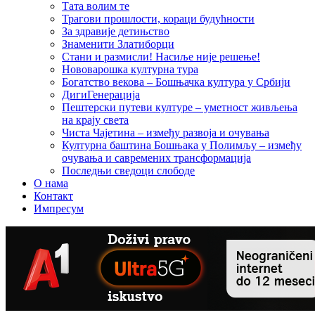
Тата волим те
Трагови прошлости, кораци будућности
За здравије детињство
Знаменити Златиборци
Стани и размисли! Насиље није решење!
Нововарошка културна тура
Богатство векова – Бошњачка култура у Србији
ДигиГенерација
Пештерски путеви културе – уметност живљења
на крају света
Чиста Чајетина – између развоја и очувања
Културна баштина Бошњака у Полимљу – између
очувања и савремених трансформација
Последњи сведоци слободе
О нама
Контакт
Импресум