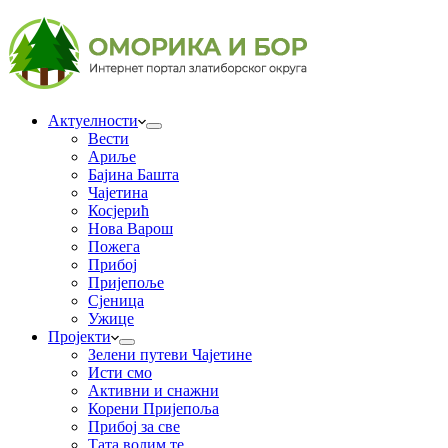
Актуелности
Вести
Ариље
Бајина Башта
Чајетина
Косјерић
Нова Варош
Пожега
Прибој
Пријепоље
Сјеница
Ужице
Пројекти
Зелени путеви Чајетине
Исти смо
Активни и снажни
Корени Пријепоља
Прибој за све
Тата волим те