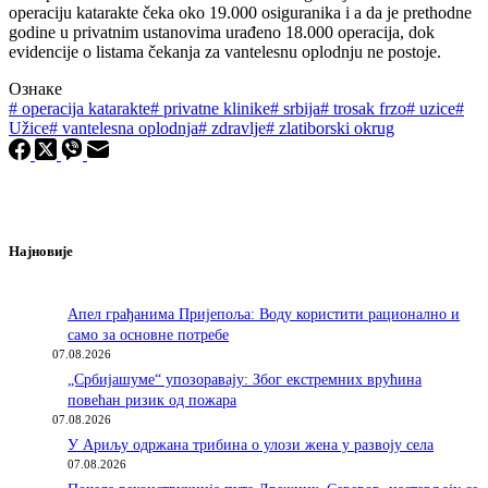
operaciju katarakte čeka oko 19.000 osiguranika i a da je prethodne
godine u privatnim ustanovima urađeno 18.000 operacija, dok
evidencije o listama čekanja za vantelesnu oplodnju ne postoje.
Ознаке
#
operacija katarakte
#
privatne klinike
#
srbija
#
trosak frzo
#
uzice
#
Užice
#
vantelesna oplodnja
#
zdravlje
#
zlatiborski okrug
Најновије
Апел грађанима Пријепоља: Воду користити рационално и
само за основне потребе
07.08.2026
„Србијашуме“ упозоравају: Због екстремних врућина
повећан ризик од пожара
07.08.2026
У Ариљу одржана трибина о улози жена у развоју села
07.08.2026