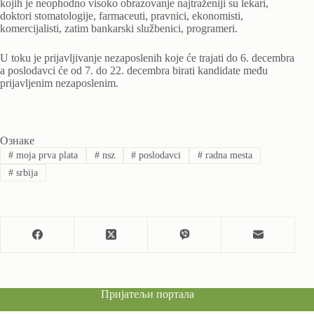
kojih je neophodno visoko obrazovanje najtraženiji su lekari,
doktori stomatologije, farmaceuti, pravnici, ekonomisti,
komercijalisti, zatim bankarski službenici, programeri.
U toku je prijavljivanje nezaposlenih koje će trajati do 6. decembra
a poslodavci će od 7. do 22. decembra birati kandidate među
prijavljenim nezaposlenim.
Ознаке
#
moja prva plata
#
nsz
#
poslodavci
#
radna mesta
#
srbija
Пријатељи портала