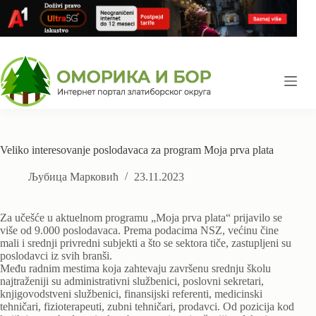
Skip
to
content
Veliko interesovanje poslodavaca za program Moja prva plata
Љубица Марковић
23.11.2023
Za učešće u aktuelnom programu „Moja prva plata“ prijavilo se
više od 9.000 poslodavaca. Prema podacima NSZ, većinu čine
mali i srednji privredni subjekti a što se sektora tiče, zastupljeni su
poslodavci iz svih branši.
Među radnim mestima koja zahtevaju završenu srednju školu
najtraženiji su administrativni službenici, poslovni sekretari,
knjigovodstveni službenici, finansijski referenti, medicinski
tehničari, fizioterapeuti, zubni tehničari, prodavci. Od pozicija kod