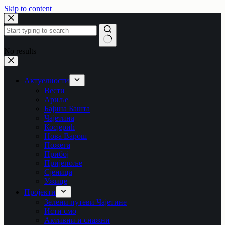
Skip to content
No results
Актуелности
Вести
Ариље
Бајина Башта
Чајетина
Косјерић
Нова Варош
Пожега
Прибој
Пријепоље
Сјеница
Ужице
Пројекти
Зелени путеви Чајетине
Исти смо
Активни и снажни