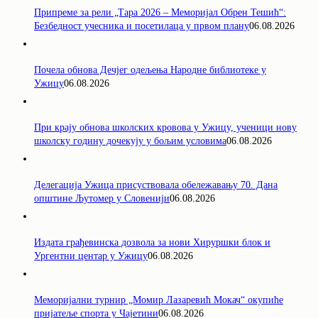
Припреме за рели „Тара 2026 – Меморијал Обрен Тешић“:
Безбедност учесника и посетилаца у првом плану
06.08.2026
Почела обнова Дечјег одељења Народне библиотеке у
Ужицу
06.08.2026
При крају обнова школских кровова у Ужицу, ученици нову
школску годину дочекују у бољим условима
06.08.2026
Делегација Ужица присуствовала обележавању 70. Дана
општине Љутомер у Словенији
06.08.2026
Издата грађевинска дозвола за нови Хируршки блок и
Ургентни центар у Ужицу
06.08.2026
Меморијални турнир „Момир Лазаревић Мокач“ окупиће
пријатеље спорта у Чајетини
06.08.2026