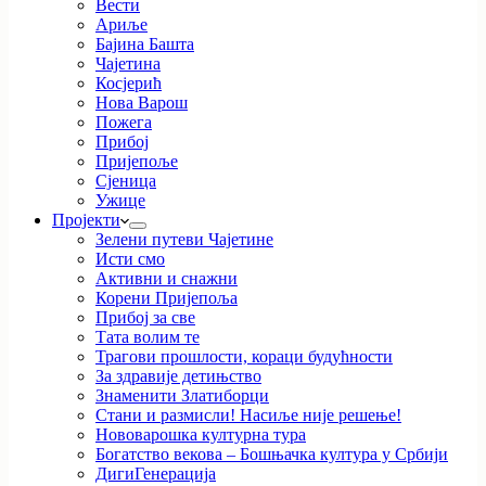
Вести
Ариље
Бајина Башта
Чајетина
Косјерић
Нова Варош
Пожега
Прибој
Пријепоље
Сјеница
Ужице
Пројекти
Зелени путеви Чајетине
Исти смо
Активни и снажни
Корени Пријепоља
Прибој за све
Тата волим те
Трагови прошлости, кораци будућности
За здравије детињство
Знаменити Златиборци
Стани и размисли! Насиље није решење!
Нововарошка културна тура
Богатство векова – Бошњачка култура у Србији
ДигиГенерација