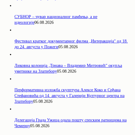
СУБНОР – чувар националног памћења, а не
идеологије
06.08.2026
Фестивал кратког документарног филма „Интеракција“ од 18.
до 24. августа у Пожеги
05.08.2026
Ликовна колонија „Трнава – Владимир Митровић“ окупља
уметнике на Златибору
05.08.2026
Перформативна изложба скулптура Алексе Коко и Срђана
Стефановића од 14. августа у Галерији Културног центра на
Златибору
05.08.2026
Делегација Града Ужица одала пошту српским ратницима на
Чемерну
05.08.2026