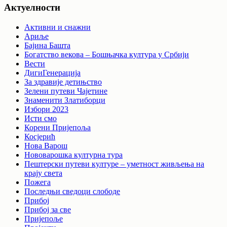
Актуелности
Активни и снажни
Ариље
Бајина Башта
Богатство векова – Бошњачка култура у Србији
Вести
ДигиГенерација
За здравије детињство
Зелени путеви Чајетине
Знаменити Златиборци
Избори 2023
Исти смо
Корени Пријепоља
Косјерић
Нова Варош
Нововарошка културна тура
Пештерски путеви културе – уметност живљења на
крају света
Пожега
Последњи сведоци слободе
Прибој
Прибој за све
Пријепоље