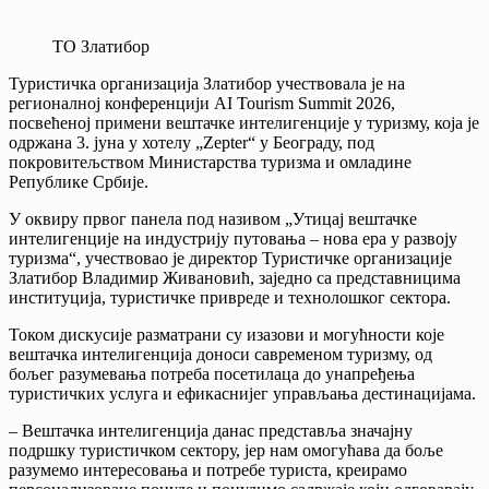
ТО Златибор
Туристичка организација Златибор учествовала је на
регионалној конференцији AI Tourism Summit 2026,
посвећеној примени вештачке интелигенције у туризму, која је
одржана 3. јуна у хотелу „Zepter“ у Београду, под
покровитељством Министарства туризма и омладине
Републике Србије.
У оквиру првог панела под називом „Утицај вештачке
интелигенције на индустрију путовања – нова ера у развоју
туризма“, учествовао је директор Туристичке организације
Златибор Владимир Живановић, заједно са представницима
институција, туристичке привреде и технолошког сектора.
Током дискусије разматрани су изазови и могућности које
вештачка интелигенција доноси савременом туризму, од
бољег разумевања потреба посетилаца до унапређења
туристичких услуга и ефикаснијег управљања дестинацијама.
– Вештачка интелигенција данас представља значајну
подршку туристичком сектору, јер нам омогућава да боље
разумемо интересовања и потребе туриста, креирамо