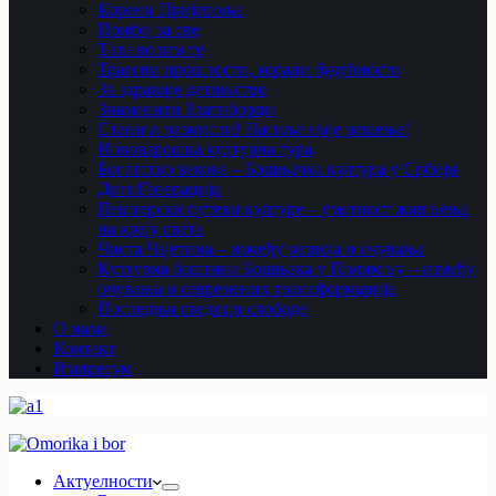
Корени Пријепоља
Прибој за све
Тата волим те
Трагови прошлости, кораци будућности
За здравије детињство
Знаменити Златиборци
Стани и размисли! Насиље није решење!
Нововарошка културна тура
Богатство векова – Бошњачка култура у Србији
ДигиГенерација
Пештерски путеви културе – уметност живљења
на крају света
Чиста Чајетина – између развоја и очувања
Културна баштина Бошњака у Полимљу – између
очувања и савремених трансформација
Последњи сведоци слободе
О нама
Контакт
Импресум
Актуелности