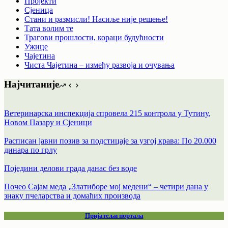
Пројекти
Сјеница
Стани и размисли! Насиље није решење!
Тата волим те
Трагови прошлости, кораци будућности
Ужице
Чајетина
Чиста Чајетина – између развоја и очувања
Најчитаније
Ветеринарска инспекција спровела 215 контрола у Тутину,
Новом Пазару и Сјеници
Расписан јавни позив за подстицаје за узгој крава: По 20.000
динара по грлу
Поједини делови града данас без воде
Почео Сајам меда „Златиборе мој медени“ – четири дана у
знаку пчеларства и домаћих производа
Пријатељи портала