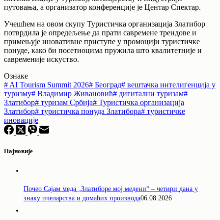
путовања, а организатор конференције је Центар Спектар.
Учешћем на овом скупу Туристичка организација Златибор
потврдила је опредељење да прати савремене трендове и
примењује иновативне приступе у промоцији туристичке
понуде, како би посетиоцима пружила што квалитетније и
савременије искуство.
Ознаке
#
AI Tourism Summit 2026
#
Београд
#
вештачка интелигенција у
туризму
#
Владимир Живановић
#
дигитални туризам
#
Златибор
#
туризам Србија
#
Туристичка организација
Златибор
#
туристичка понуда Златибора
#
туристичке
иновације
Најновије
Почео Сајам меда „Златиборе мој медени“ – четири дана у
знаку пчеларства и домаћих производа
06.08.2026