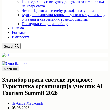
Пештерски путеви културе – уметност живљења
на крају света
Чиста Чајетина – између развоја и очувања
Културна баштина Бошњака у Полимљу – између
очувања и савремених трансформација
Последњи сведоци слободе
О нама
Контакт
Импресум
Search
Menu
Златибор прати светске трендове:
Туристичка организација учесник AI
Tourism Summit 2026
Љубица Марковић
05.06.2026