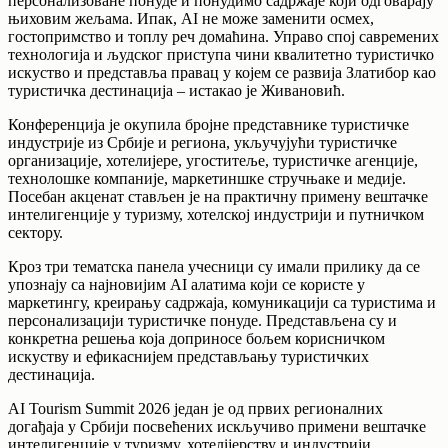
персонализоване понуде и понудимо садржаје који одговарају
њиховим жељама. Ипак, AI не може заменити осмех,
гостопримство и топлу реч домаћина. Управо спој савремених
технологија и људског приступа чини квалитетно туристичко
искуство и представља правац у којем се развија Златибор као
туристичка дестинација – истакао је Живановић.
Конференција је окупила бројне представнике туристичке
индустрије из Србије и региона, укључујући туристичке
организације, хотелијере, угоститеље, туристичке агенције,
технолошке компаније, маркетиншке стручњаке и медије.
Посебан акценат стављен је на практичну примену вештачке
интелигенције у туризму, хотелској индустрији и путничком
сектору.
Кроз три тематска панела учесници су имали прилику да се
упознају са најновијим AI алатима који се користе у
маркетингу, креирању садржаја, комуникацији са туристима и
персонализацији туристичке понуде. Представљена су и
конкретна решења која доприносе бољем корисничком
искуству и ефикаснијем представљању туристичких
дестинација.
AI Tourism Summit 2026 један је од првих регионалних
догађаја у Србији посвећених искључиво примени вештачке
интелигенције у туризму, хотелijерству и индустрији