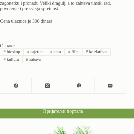
zagonetku i pronađu Veliki dragulj, a to zahteva timski rad,
poverenje i pre svega spretnost.
Cena ulaznice je 300 dinara.
Ознаке
#
bioskop
#
cajetina
#
deca
#
film
#
kc zlatibor
#
kultura
#
zabava
Пријатељи портала