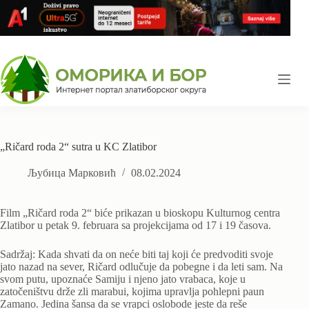
Skip
to
content
„Ričard roda 2“ sutra u KC Zlatibor
Љубица Марковић
08.02.2024
Film „Ričard roda 2“ biće prikazan u bioskopu Kulturnog centra
Zlatibor u petak 9. februara sa projekcijama od 17 i 19 časova.
Sadržaj: Kada shvati da on neće biti taj koji će predvoditi svoje
jato nazad na sever, Ričard odlučuje da pobegne i da leti sam. Na
svom putu, upoznaće Samiju i njeno jato vrabaca, koje u
zatočeništvu drže zli marabui, kojima upravlja pohlepni paun
Zamano. Jedina šansa da se vrapci oslobode jeste da reše